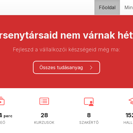
Főoldal
Min
rsenytársaid nem várnak hét
Fejleszd a vállalkozói készségeid még ma:
Összes tudásanyag
4
28
8
15
perc
DEÓ
KURZUSOK
SZAKÉRTŐ
HAL