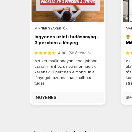
MINNER SZAKÉRTŐK
MÁ
Ingyenes üzleti tudásanyag -
3 percben a lényeg
Mi
4.98
(58 értékelő)
Azt keressük hogyan lehet jobban
Az 
csinálni. Ehhez üzleti információk
alá
kellenek! 3 percben elmondjuk a
tőz
lényeget, azonnal használható
ker
tudás.
str
INGYENES
39