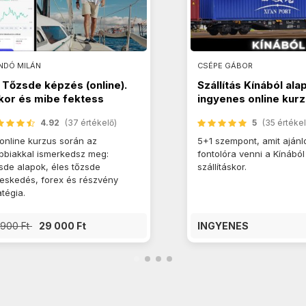
NDÓ MILÁN
CSÉPE GÁBOR
Tőzsde képzés (online).
Szállítás Kínából ala
kor és mibe fektess
ingyenes online kur
4.92
(37 értékelő)
5
(35 értékel
online kurzus során az
5+1 szempont, amit ajánlo
bbiakkal ismerkedsz meg:
fontolóra venni a Kínából
sde alapok, éles tőzsde
szállításkor.
eskedés, forex és részvény
atégia.
 900 Ft
29 000 Ft
INGYENES