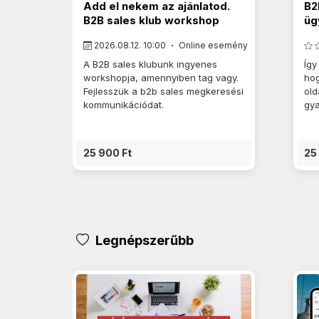
Add el nekem az ajánlatod.
B2
B2B sales klub workshop
üg
2026.08.12. 10:00
Online esemény
A B2B sales klubunk ingyenes
Így
workshopja, amennyiben tag vagy.
hog
Fejlesszük a b2b sales megkeresési
old
kommunikációdat.
gya
25 900 Ft
25
Legnépszerűbb