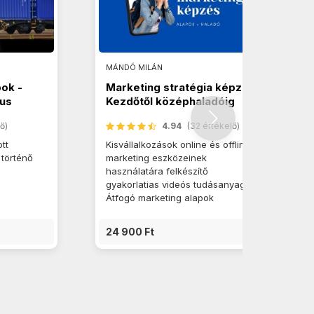
MÁNDÓ MILÁN
pok -
Marketing stratégia képzés.
zus
Kezdőtől középhaladóig
ő)
4.94
(32 értékelő)
tt
Kisvállalkozások online és offline
 történő
marketing eszközeinek
használatára felkészítő
gyakorlatias videós tudásanyag.
Átfogó marketing alapok
24 900 Ft