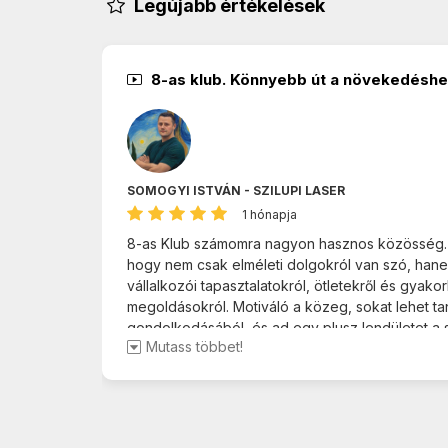
Legújabb értékelések
8-as klub. Könnyebb út a növekedésh
SOMOGYI ISTVÁN - SZILUPI LASER
1 hónapja
8-as Klub számomra nagyon hasznos közösség. J
hogy nem csak elméleti dolgokról van szó, hane
vállalkozói tapasztalatokról, ötletekről és gyakorl
megoldásokról. Motiváló a közeg, sokat lehet ta
gondolkodásából, és ad egy plusz lendületet a s
Mutass többet!
vállalkozás fejlesztéséhez is. Örülök, hogy tagj