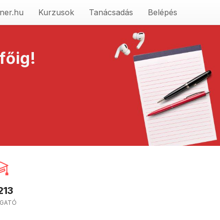
ner.hu
Kurzusok
Tanácsadás
Belépés
főig!
213
LGATÓ