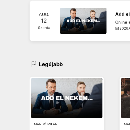
Add el
AUG.
12
Online
Szerda
2026.0
Legújabb
MÁNDÓ MILÁN
MÁ