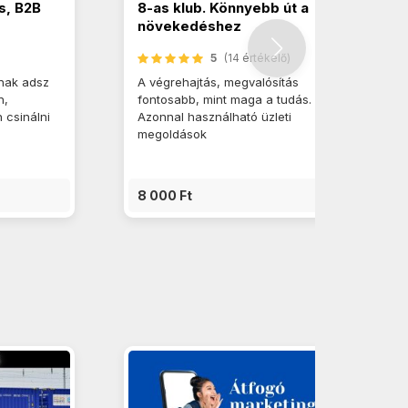
s, B2B
8-as klub. Könnyebb út a
növekedéshez
5
(14 értékelő)
nak adsz
A végrehajtás, megvalósítás
n,
fontosabb, mint maga a tudás.
 csinálni
Azonnal használható üzleti
megoldások
8 000 Ft