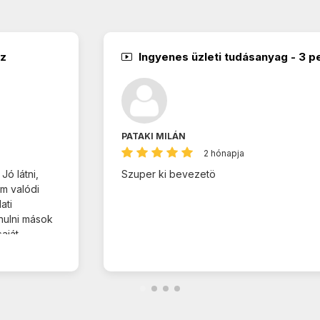
ez
Ingyenes üzleti tudásanyag - 3 p
PATAKI MILÁN
2 hónapja
ó látni,
Szuper ki bevezetö
m valódi
ati
nulni mások
aját
a vagyok.