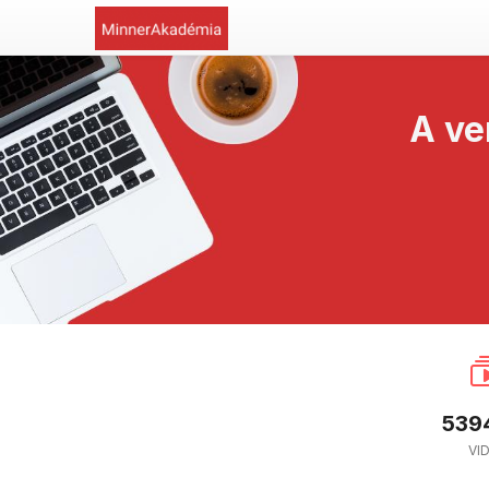
A ve
539
VI