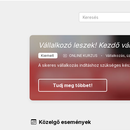
Vállalkozó leszek! Kezdő vá
Kiemelt
ONLINE KURZUS
Vállalkozás, ü
A sikeres vállalkozás indításhoz szükséges kész
Tudj meg többet!
Közelgő események