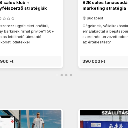
B sales klub +
B2B sales tanácsadá
yfélszerző stratégiák
marketing stratégia
Budapest
 szerezz ügyfeleket anélkül,
Cégeknek, vállalkozások
y bárkinek “írnál privibe”! 50+
el? Elakadtál a bejutásba
alas letölthető útmutató
szeretnéd tervezettebben
korlati ötletekkel
az értékesítést?
 900 Ft
390 000 Ft