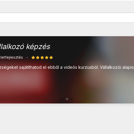
llalkozó képzés
zletfejlesztés
ségeket sajátíthatod el ebből a videós kurzusból. Vállalkozói alap