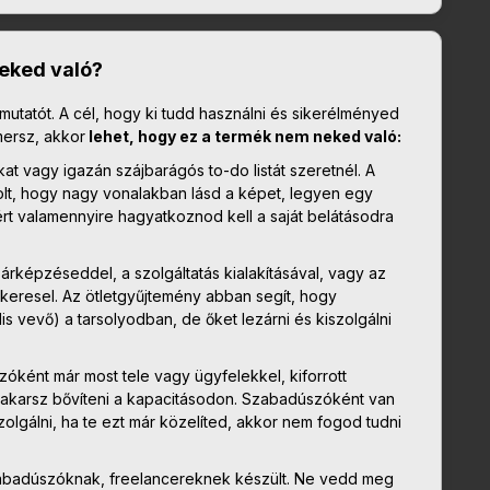
eked való?
mutatót. A cél, hogy ki tudd használni és sikerélményed
mersz, akkor
lehet, hogy ez a termék nem neked való:
t vagy igazán szájbarágós to-do listát szeretnél. A
volt, hogy nagy vonalakban lásd a képet, legyen egy
ért valamennyire hagyatkoznod kell a saját belátásodra
rképzéseddel, a szolgáltatás kialakításával, vagy az
 keresel. Az ötletgyűjtemény abban segít, hogy
s vevő) a tarsolyodban, de őket lezárni és kiszolgálni
óként már most tele vagy ügyfelekkel, kiforrott
 akarsz bővíteni a kapacitásodon.
Szabadúszóként van
zolgálni, ha te ezt már közelíted, akkor nem fogod tudni
szabadúszóknak, freelancereknek készült. Ne vedd meg