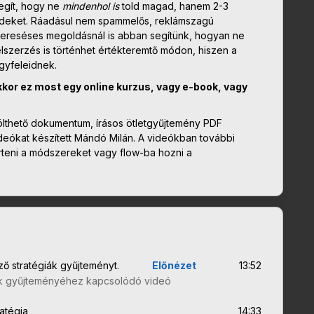
egít, hogy ne
mindenhol is
told magad, hanem 2-3
leadeket. Ráadásul nem spammelős, reklámszagú
ereséses megoldásnál is abban segítünk, hogyan ne
élszerzés is történhet értékteremtő módon, hiszen a
gyfeleidnek.
. Akkor ez most egy online kurzus, vagy e-book, vagy
tölthető dokumentum, írásos ötletgyűjtemény PDF
eókat készített Mándó Milán. A videókban további
rteni a módszereket vagy flow-ba hozni a
ző stratégiák gyűjteményt.
Előnézet
13:52
giák gyűjteményéhez kapcsolódó videó
atégia
14:33