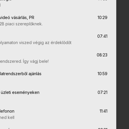
l
videó vásárlás, PR
10:29
B2B piaci szereplőknek.
07:41
olyamaton viszed végig az érdeklődőt
08:23
rendszered. Így vágj bele!
atrendszerből ajánlás
10:59
 üzleti eseményeken
07:21
lefonon
11:41
ned kell