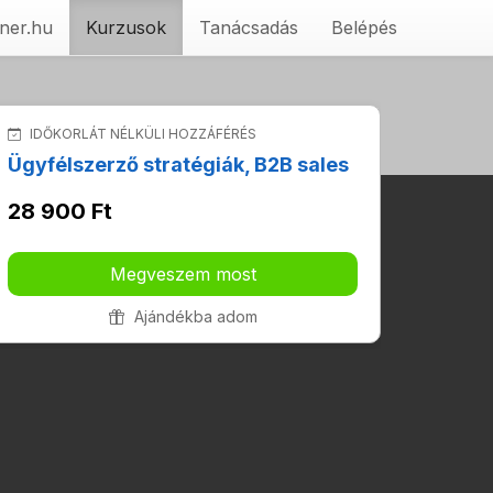
ner.hu
Kurzusok
Tanácsadás
Belépés
IDŐKORLÁT NÉLKÜLI HOZZÁFÉRÉS
Ügyfélszerző stratégiák, B2B sales
28 900 Ft
Megveszem most
Ajándékba adom