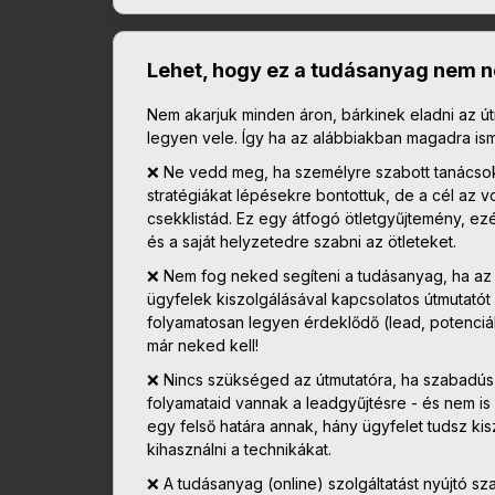
Lehet, hogy ez a tudásanyag nem n
Nem akarjuk minden áron, bárkinek eladni az út
legyen vele. Így ha az alábbiakban magadra is
❌ Ne vedd meg, ha személyre szabott tanácsoka
stratégiákat lépésekre bontottuk, de a cél az 
csekklistád. Ez egy átfogó ötletgyűjtemény, ez
és a saját helyzetedre szabni az ötleteket.
❌ Nem fog neked segíteni a tudásanyag, ha az á
ügyfelek kiszolgálásával kapcsolatos útmutatót
folyamatosan legyen érdeklődő (lead, potenciáli
már neked kell!
❌ Nincs szükséged az útmutatóra, ha szabadúsz
folyamataid vannak a leadgyűjtésre - és nem is
egy felső határa annak, hány ügyfelet tudsz kis
kihasználni a technikákat.
❌ A tudásanyag (online) szolgáltatást nyújtó 