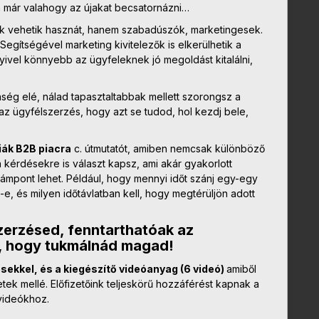
n már valahogy az újakat becsatornázni…
ők vehetik hasznát, hanem szabadúszók, marketingesek.
. Segítségével marketing kivitelezők is elkerülhetik a
nnyivel könnyebb az ügyfeleknek jó megoldást kitalálni,
ég elé, nálad tapasztaltabbak mellett szorongsz a
 az ügyfélszerzés, hogy azt se tudod, hol kezdj bele,
iák B2B piacra
c. útmutatót, amiben nemcsak különböző
kérdésekre is választ kapsz, ami akár gyakorlott
ámpont lehet. Például, hogy mennyi időt szánj egy-egy
d-e, és milyen időtávlatban kell, hogy megtérüljön adott
zerzésed, fenntarthatóak az
ül, hogy tukmálnád magad!
ésekkel, és a kiegészítő videóanyag (6 videó)
amiből
tek mellé. Előfizetőink teljeskörű hozzáférést kapnak a
videókhoz.