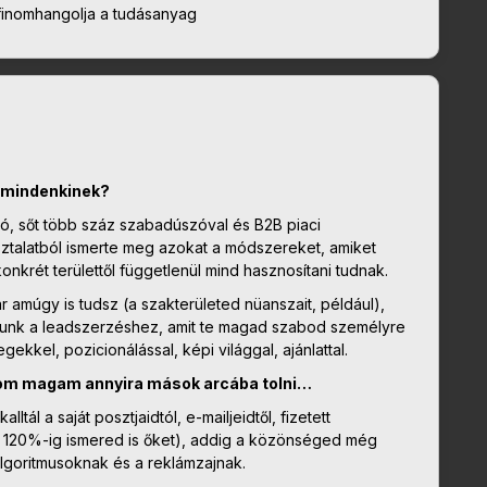
finomhangolja a tudásanyag
i mindenkinek?
zó, sőt több száz szabadúszóval és B2B piaci
sztalatból ismerte meg azokat a módszereket, amiket
nkrét területtől függetlenül mind hasznosítani tudnak.
 amúgy is tudsz (a szakterületed nüanszait, például),
adunk a leadszerzéshez, amit te magad szabod személyre
kkel, pozicionálással, képi világgal, ajánlattal.
om magam annyira mások arcába tolni…
tál a saját posztjaidtól, e-mailjeidtől, fizetett
gy 120%-ig ismered is őket), addig a közönséged még
 algoritmusoknak és a reklámzajnak.