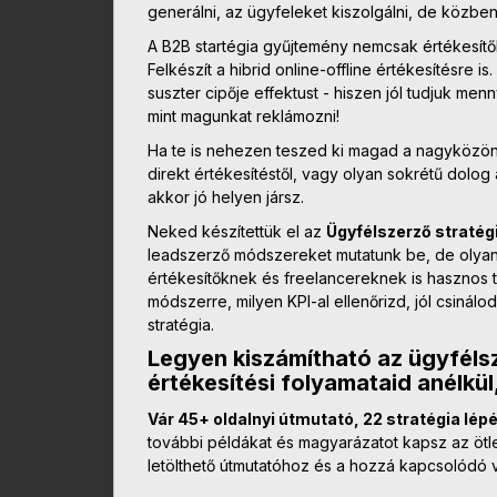
generálni, az ügyfeleket kiszolgálni, de közbe
A B2B startégia gyűjtemény nemcsak értékesít
Felkészít a hibrid online-offline értékesítésre is
suszter cipője effektust - hiszen jól tudjuk me
mint magunkat reklámozni!
Ha te is nehezen teszed ki magad a nagyközöns
direkt értékesítéstől, vagy olyan sokrétű dolog
akkor jó helyen jársz.
Neked készítettük el az
Ügyfélszerző stratég
leadszerző módszereket mutatunk be, de olyan 
értékesítőknek és freelancereknek is hasznos t
módszerre, milyen KPI-al ellenőrizd, jól csinálo
stratégia.
Legyen kiszámítható az ügyféls
értékesítési folyamataid anélk
Vár 45+ oldalnyi útmutató, 22 stratégia lép
további példákat és magyarázatot kapsz az ötle
letölthető útmutatóhoz és a hozzá kapcsolódó 