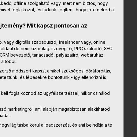
kedő, offline szolgáltató vagy, mert nem biztos, hogy
mivel foglalkozol, és tudunk segíteni, hogy jó-e neked a
yűjtemény? Mit kapsz pontosan az
, vagy digitális szabadúszó, freelancer vagy, online
például de nem kizárólag: szövegíró, PPC szakértő, SEO
s, CRM bevezető, tanácsadó, pályázatíró, webáruház
 a többi.
szerző módszert kapsz, amiket szükséges időráfordítás,
eteztünk, és lépésekre bontottunk - így ellenőrizni is
kell foglalkoznod az ügyfélszerzéssel, mikor csinálod
ó marketingről, ami alapján magabiztosan alakíthatod
iádat.
megvilágításba kerül a leadszerzés, és ami beindítja a te