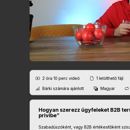
2 óra 10 perc
videó
1
letölthető fájl
Bárki számára ajánlott
Magyar
Hogyan szerezz ügyfeleket B2B terü
privibe”
Szabadúszóként, vagy B2B értékesítőként szisz