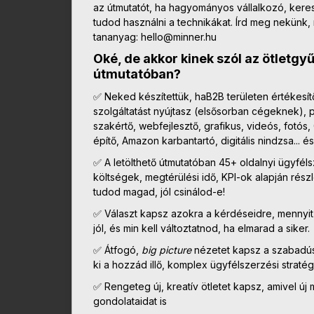
az útmutatót, ha hagyományos vállalkozó, keres
tudod használni a technikákat. Írd meg nekünk, 
tananyag: hello@minner.hu
Oké, de akkor kinek szól az ötletg
útmutatóban?
✅ Neked készítettük, haB2B területen értékesítő
szolgáltatást nyújtasz (elsősorban cégeknek), 
szakértő, webfejlesztő, grafikus, videós, fotó
építő, Amazon karbantartó, digitális nindzsa... és
✅ A letölthető útmutatóban 45+ oldalnyi ügyfél
költségek, megtérülési idő, KPI-ok alapján részl
tudod magad, jól csinálod-e!
✅ Választ kapsz azokra a kérdéseidre, mennyit 
jól, és min kell változtatnod, ha elmarad a siker.
✅ Átfogó,
big picture
nézetet kapsz a szabadúsz
ki a hozzád illő, komplex ügyfélszerzési stratég
✅ Rengeteg új, kreatív ötletet kapsz, amivel új 
gondolataidat is