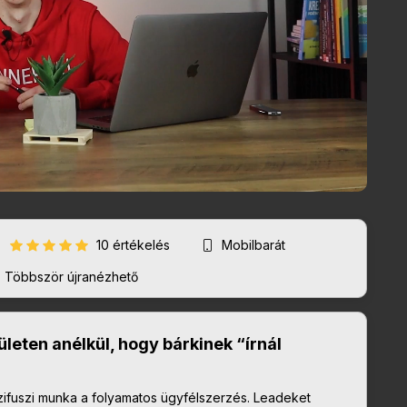
10 értékelés
Mobilbarát
Többször újranézhető
leten anélkül, hogy bárkinek “írnál
ifuszi munka a folyamatos ügyfélszerzés. Leadeket