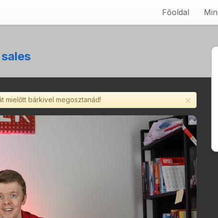
Főoldal
Min
 sales
×
át mielőtt bárkivel megosztanád!