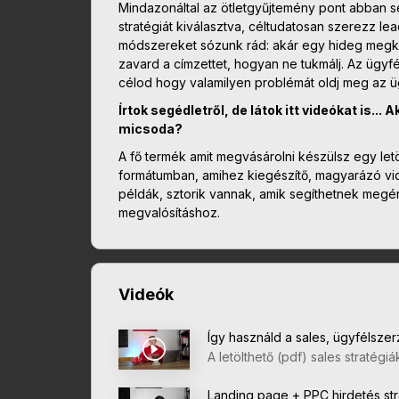
Mindazonáltal az ötletgyűjtemény pont abban s
stratégiát kiválasztva, céltudatosan szerezz 
módszereket sózunk rád: akár egy hideg megk
zavard a címzettet, hogyan ne tukmálj. Az ügyf
célod hogy valamilyen problémát oldj meg az ü
Írtok segédletről, de látok itt videókat is..
micsoda?
A fő termék amit megvásárolni készülsz egy le
formátumban, amihez kiegészítő, magyarázó vid
példák, sztorik vannak, amik segíthetnek megé
megvalósításhoz.
Videók
Így használd a sales, ügyfélszer
A letölthető (pdf) sales straté
Landing page + PPC hirdetés str