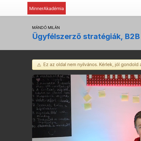
MÁNDÓ MILÁN
Ügyfélszerző stratégiák, B2B
Ez az oldal nem nyilvános. Kérlek, jól gondold 