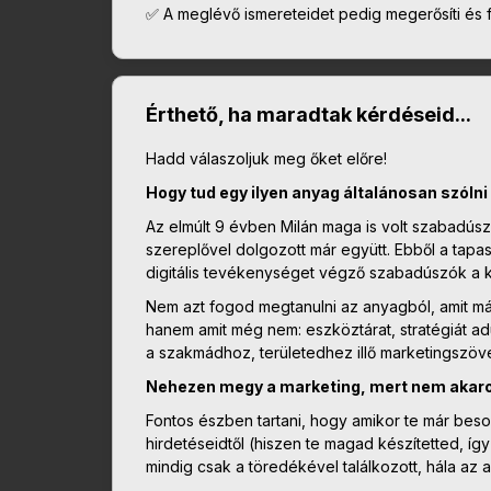
✅ A meglévő ismereteidet pedig megerősíti és 
Érthető, ha maradtak kérdéseid...
Hadd válaszoljuk meg őket előre!
Hogy tud egy ilyen anyag általánosan szóln
Az elmúlt 9 évben Milán maga is volt szabadús
szereplővel dolgozott már együtt. Ebből a tapa
digitális tevékenységet végző szabadúszók a ko
Nem azt fogod megtanulni az anyagból, amit már
hanem amit még nem: eszköztárat, stratégiát 
a szakmádhoz, területedhez illő marketingszövege
Nehezen megy a marketing, mert nem akar
Fontos észben tartani, hogy amikor te már besokall
hirdetéseidtől (hiszen te magad készítetted, í
mindig csak a töredékével találkozott, hála az