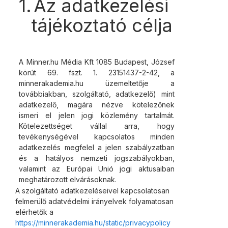
1.
Az adatkezelési
tájékoztató
célja
A Minner.hu Média Kft 1085 Budapest, József
körút 69. fszt. 1. 23151437-2-42, a
minnerakademia.hu üzemeltetője a
továbbiakban, szolgáltató, adatkezelő) mint
adatkezelő, magára nézve kötelezőnek
ismeri el jelen jogi közlemény tartalmát.
Kötelezettséget vállal arra, hogy
tevékenységével kapcsolatos minden
adatkezelés
megfelel
a
jelen
szabályzatban
és
a
hatályos
nemzeti
jogszabályokban,
valamint
az Európai Unió jogi aktusaiban
meghatározott
elvárásoknak.
A szolgáltató adatkezeléseivel kapcsolatosan
felmerülő adatvédelmi irányelvek folyamatosan
elérhetők a
https://minnerakademia.hu/static/privacypolicy