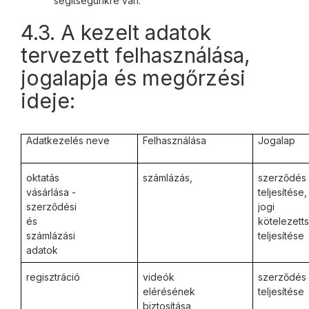
segítségünkre van.
4.3. A kezelt adatok
tervezett felhasználása,
jogalapja és megőrzési
ideje:
Adatkezelés neve
Felhasználása
Jogalap
oktatás
számlázás,
szerződés
vásárlása -
teljesítése,
szerződési
jogi
és
kötelezett
számlázási
teljesítése
adatok
regisztráció
videók
szerződés
elérésének
teljesítése
biztosítása