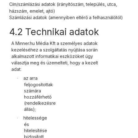
Cím/számlázási adatok (irányítószám, település, utca,
házszám, emelet, ajtó)
Számlázási adatok (amennyiben eltérő a felhasználótól)
4.2 Technikai adatok
A Minner.hu Média Kft a személyes adatok
kezeléséhez a szolgáltatás nyújtása során
alkalmazott informatikai eszközöket úgy
választja meg és üzemelteti, hogy a kezelt
adat:
az arra
·
feljogosítottak
számára
hozzáférhető
(rendelkezésre
állás);
hitelessége
·
és
hitelesítése
biztosított