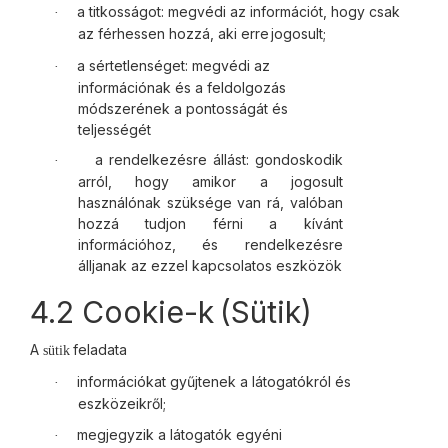
a titkosságot: megvédi az információt, hogy csak
·
az férhessen hozzá, aki erre
jogosult;
a sértetlenséget: megvédi az
·
információnak és a feldolgozás
módszerének a pontosságát és
teljességét
a rendelkezésre állást: gondoskodik
·
arról, hogy amikor a jogosult
használónak szüksége van rá, valóban
hozzá tudjon férni a kívánt
információhoz, és rendelkezésre
álljanak az ezzel kapcsolatos
eszközök
4.2 Cookie-k
(Sütik)
A
feladata
sütik
információkat gyűjtenek a látogatókról és
·
eszközeikről;
megjegyzik a látogatók egyéni
·