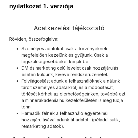
nyilatkozat 1. verziója
Adatkezelési tájékoztató
Röviden, összefoglalva:
Személyes adatokat csak a törvényeknek
megfelelően kezelünk és gyűjtünk. Csak a
legszükségesebbeket kérjük be.
DM és marketing célú levelet csak hozzájárulás
esetén küldünk, kivéve rendszerüzenetet.
Felvilágosítást adunk a felhasználóknak a nálunk
tárolt személyes adataikról, és a módosítását,
törlését kérheti az elérhetőségeinken, továbbá ezt
a minnerakademia.hu kezelőfelületén is meg tudja
tenni.
Harmadik félnek a felhasználó egyértelmű
hozzájárulásával adunk át adatot. (péládul sütik,
remarketing adatok).