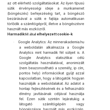
az ott elérhető szolgáltatásokat. Az ilyen típusú
sütik érvényességi ideje a munkamenet
(böngészés) befejezéséig tart, a böngésző
bezárásával a sütik e fajtája automatikusan
törlődik a számítógépről, illetve a böngészésre
használt más eszközről.
Harmadik
elhelyezett
cookie-k
fél
által
Google Analytics: Az minnerakademia.hu
·
a weboldalán alkalmazza a Google
Analytics mint harmadik fél sütijeit is. A
Google Analytics statisztikai célú
szolgáltatás használatával, anonimizált
(nem beazonosítható a személy, ip cím,
pontos hely) információkat gyűjt azzal
kapcsolatban, hogy a látogatók hogyan
használják a weboldalakat. Az adatot a
honlap fejlesztésének és a felhasználói
élmény javításának céljával használja
fel. Ezen sütik szintén lejáratukig a
látogató számítógépén vagy
böngészésre használt más eszközén,