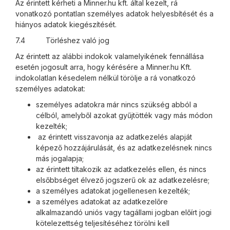
Az érintett kérheti a Minner.hu kft. által kezelt, rá
vonatkozó pontatlan személyes adatok helyesbítését és a
hiányos adatok kiegészítését.
7.4 Törléshez való jog
Az érintett az alábbi indokok valamelyikének fennállása
esetén jogosult arra, hogy kérésére a Minner.hu Kft.
indokolatlan késedelem nélkül törölje a rá vonatkozó
személyes adatokat:
személyes adatokra már nincs szükség abból a
célból, amelyből azokat gyűjtötték vagy más módon
kezelték;
az érintett visszavonja az adatkezelés alapját
képező hozzájárulását, és az adatkezelésnek nincs
más jogalapja;
az érintett tiltakozik az adatkezelés ellen, és nincs
elsőbbséget élvező jogszerű ok az adatkezelésre;
a személyes adatokat jogellenesen kezelték;
a személyes adatokat az adatkezelőre
alkalmazandó uniós vagy tagállami jogban előírt jogi
kötelezettség teljesítéséhez törölni kell