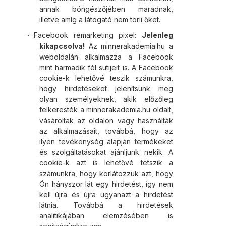
annak böngészőjében maradnak,
illetve amíg a látogató nem törli őket.
Facebook remarketing pixel:
Jelenleg
·
kikapcsolva!
Az minnerakademia.hu a
weboldalán alkalmazza a Facebook
mint harmadik fél sütijeit is. A Facebook
cookie-k lehetővé teszik számunkra,
hogy hirdetéseket jelenítsünk meg
olyan személyeknek, akik előzőleg
felkeresték a minnerakademia.hu oldalt,
vásároltak az oldalon vagy használták
az alkalmazásait, továbbá, hogy az
ilyen tevékenység alapján termékeket
és szolgáltatásokat ajánljunk nekik. A
cookie-k azt is lehetővé tetszik a
számunkra, hogy korlátozzuk azt, hogy
Ön hányszor lát egy hirdetést, így nem
kell újra és újra ugyanazt a hirdetést
látnia. Továbbá a hirdetések
analitikájában elemzésében is