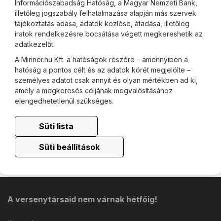
Információszabadság Hatóság, a Magyar Nemzeti Bank,
illetőleg jogszabály felhatalmazása alapján más szervek
tájékoztatás adása, adatok közlése, átadása, illetőleg
iratok rendelkezésre bocsátása végett megkereshetik az
adatkezelőt.
A Minner.hu Kft. a hatóságok részére – amennyiben a
hatóság a pontos célt és az adatok körét megjelölte –
személyes adatot csak annyit és olyan mértékben ad ki,
amely a megkeresés céljának megvalósításához
elengedhetetlenül szükséges.
Süti lista
Süti beállítások
A versenytársaid nem várnak hétfőig!