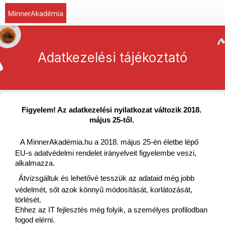
Adatkezelési tájékoztató
Figyelem! Az adatkezelési nyilatkozat változik 2018. 
május 25-től.
A MinnerAkadémia.hu a 2018. május 25-én életbe lépő 
EU-s adatvédelmi rendelet irányelveit figyelembe veszi, 
alkalmazza. 
Átvizsgáltuk és lehetővé tesszük az adataid még jobb 
védelmét, sőt azok könnyű módosítását, korlátozását, 
törlését. 
Ehhez az IT fejlesztés még folyik, a személyes profilodban 
fogod elérni. 