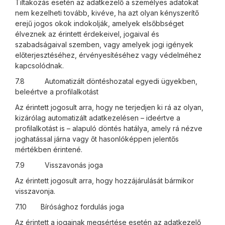
Tiltakozás esetén az adatkezelő a személyes adatokat
nem kezelheti tovább, kivéve, ha azt olyan kényszerítő
erejű jogos okok indokolják, amelyek elsőbbséget
élveznek az érintett érdekeivel, jogaival és
szabadságaival szemben, vagy amelyek jogi igények
előterjesztéséhez, érvényesítéséhez vagy védelméhez
kapcsolódnak.
7.8 Automatizált döntéshozatal egyedi ügyekben,
beleértve a profilalkotást
Az érintett jogosult arra, hogy ne terjedjen ki rá az olyan,
kizárólag automatizált adatkezelésen – ideértve a
profilalkotást is – alapuló döntés hatálya, amely rá nézve
joghatással járna vagy őt hasonlóképpen jelentős
mértékben érintené.
7.9 Visszavonás joga
Az érintett jogosult arra, hogy hozzájárulását bármikor
visszavonja.
7.10 Bírósághoz fordulás joga
Az érintett a jogainak megsértése esetén az adatkezelő