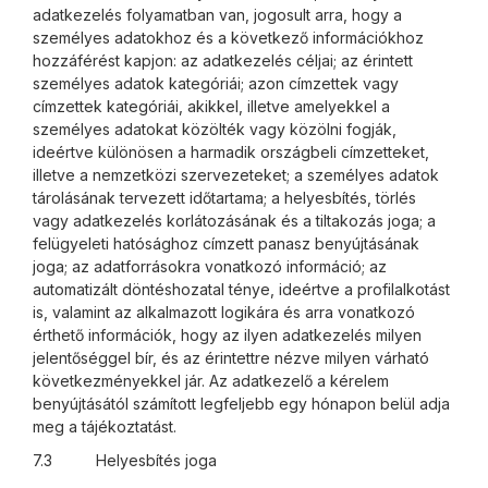
adatkezelés folyamatban van, jogosult arra, hogy a
személyes adatokhoz és a következő információkhoz
hozzáférést kapjon: az adatkezelés céljai; az érintett
személyes adatok kategóriái; azon címzettek vagy
címzettek kategóriái, akikkel, illetve amelyekkel a
személyes adatokat közölték vagy közölni fogják,
ideértve különösen a harmadik országbeli címzetteket,
illetve a nemzetközi szervezeteket; a személyes adatok
tárolásának tervezett időtartama; a helyesbítés, törlés
vagy adatkezelés korlátozásának és a tiltakozás joga; a
felügyeleti hatósághoz címzett panasz benyújtásának
joga; az adatforrásokra vonatkozó információ; az
automatizált döntéshozatal ténye, ideértve a profilalkotást
is, valamint az alkalmazott logikára és arra vonatkozó
érthető információk, hogy az ilyen adatkezelés milyen
jelentőséggel bír, és az érintettre nézve milyen várható
következményekkel jár. Az adatkezelő a kérelem
benyújtásától számított legfeljebb egy hónapon belül adja
meg a tájékoztatást.
7.3 Helyesbítés joga