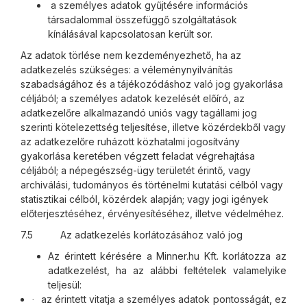
a személyes adatok gyűjtésére információs
társadalommal összefüggő szolgáltatások
kínálásával kapcsolatosan került sor.
Az adatok törlése nem kezdeményezhető, ha az
adatkezelés szükséges: a véleménynyilvánítás
szabadságához és a tájékozódáshoz való jog gyakorlása
céljából; a személyes adatok kezelését előíró, az
adatkezelőre alkalmazandó uniós vagy tagállami jog
szerinti kötelezettség teljesítése, illetve közérdekből vagy
az adatkezelőre ruházott közhatalmi jogosítvány
gyakorlása keretében végzett feladat végrehajtása
céljából; a népegészség-ügy területét érintő, vagy
archiválási, tudományos és történelmi kutatási célból vagy
statisztikai célból, közérdek alapján; vagy jogi igények
előterjesztéséhez, érvényesítéséhez, illetve védelméhez.
7.5 Az adatkezelés korlátozásához való jog
Az érintett kérésére a Minner.hu Kft. korlátozza az
adatkezelést, ha az alábbi feltételek valamelyike
teljesül:
az érintett vitatja a személyes adatok pontosságát, ez
·