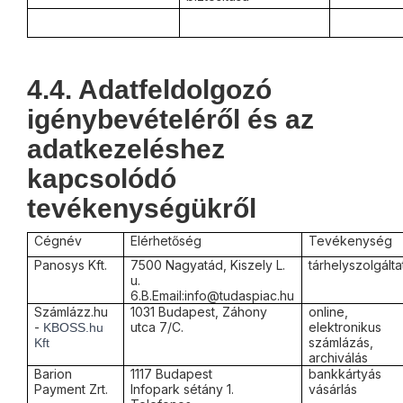
4.4. Adatfeldolgozó
igénybevételéről és az
adatkezeléshez
kapcsolódó
tevékenységükről
Cégnév
Elérhetőség
Tevékenység
Panosys Kft.
7500 Nagyatád, Kiszely L.
tárhelyszolgálta
u.
6.B.Email:info@tudaspiac.hu
Számlázz.hu
1031 Budapest, Záhony
online,
-
utca 7/C.
elektronikus
KBOSS.hu
számlázás,
Kft
archiválás
Barion
1117 Budapest
bankkártyás
Payment Zrt.
Infopark sétány 1.
vásárlás