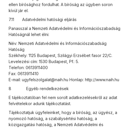
ellen bírósághoz fordulhat. A bíróság az ügyben soron
kívül jár el.
7.11 Adatvédelmi hatósági eljárás
Panasszal a Nemzeti Adatvédelmi és Információszabadság
Hatóságnál lehet élni:
Név: Nemzeti Adatvédelmi és Információszabadság
Hatóság
Székhely: 1125 Budapest, Szilágyi Erzsébet fasor 22/C.
Levelezési cím: 1530 Budapest, Pf.: 5.
Telefon: 0613911400
Fax: 0613911410
E-mail: ugyfelszolgalat@naih.hu Honlap: http://www.naih.hu
8 Egyéb rendelkezések
E tájékoztatóban fel nem sorolt adatkezelésekről az adat
felvételekor adunk tájékoztatást.
Tájékoztatjuk ügyfeleinket, hogy a bíróság, az ügyész, a
nyomozó hatóság, a szabálysértési hatóság, a
közigazgatási hatóság, a Nemzeti Adatvédelmi és