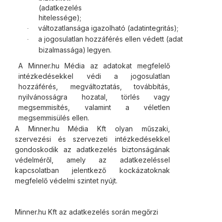
(adatkezelés
hitelessége);
változatlansága igazolható
(adatintegritás);
·
a jogosulatlan hozzáférés ellen védett (adat
·
bizalmassága)
legyen.
A Minner.hu Média az adatokat megfelelő
intézkedésekkel védi a jogosulatlan
hozzáférés, megváltoztatás, továbbítás,
nyilvánosságra hozatal, törlés vagy
megsemmisítés, valamint a véletlen
megsemmisülés ellen.
A Minner.hu Média Kft olyan műszaki,
szervezési és szervezeti intézkedésekkel
gondoskodik az adatkezelés biztonságának
védelméről, amely az adatkezeléssel
kapcsolatban jelentkező kockázatoknak
megfelelő védelmi szintet nyújt.
Minner.hu Kft az adatkezelés során megőrzi