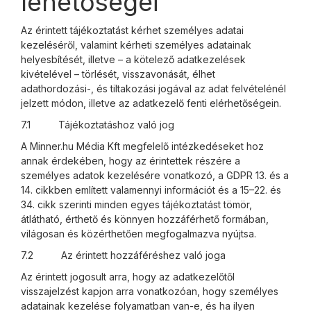
lehetőségei
Az érintett tájékoztatást kérhet személyes adatai
kezeléséről, valamint kérheti személyes adatainak
helyesbítését, illetve – a kötelező adatkezelések
kivételével – törlését, visszavonását, élhet
adathordozási-, és tiltakozási jogával az adat felvételénél
jelzett módon, illetve az adatkezelő fenti elérhetőségein.
7.1 Tájékoztatáshoz való jog
A Minner.hu Média Kft megfelelő intézkedéseket hoz
annak érdekében, hogy az érintettek részére a
személyes adatok kezelésére vonatkozó, a GDPR 13. és a
14. cikkben említett valamennyi információt és a 15–22. és
34. cikk szerinti minden egyes tájékoztatást tömör,
átlátható, érthető és könnyen hozzáférhető formában,
világosan és közérthetően megfogalmazva nyújtsa.
7.2 Az érintett hozzáféréshez való joga
Az érintett jogosult arra, hogy az adatkezelőtől
visszajelzést kapjon arra vonatkozóan, hogy személyes
adatainak kezelése folyamatban van-e, és ha ilyen