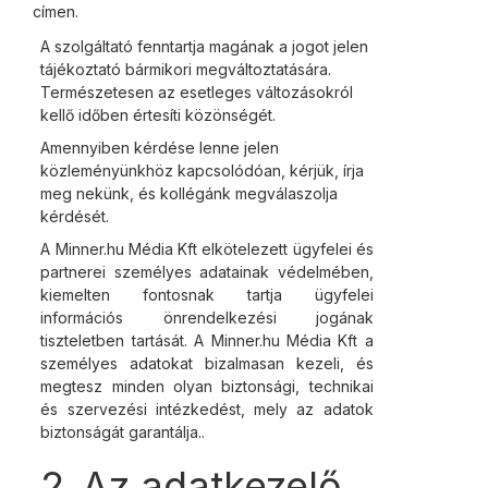
címen.
A szolgáltató fenntartja magának a jogot jelen
tájékoztató bármikori megváltoztatására.
Természetesen az esetleges változásokról
kellő időben értesíti közönségét.
Amennyiben kérdése lenne jelen
közleményünkhöz kapcsolódóan, kérjük, írja
meg nekünk, és kollégánk megválaszolja
kérdését.
A Minner.hu Média Kft elkötelezett ügyfelei és
partnerei személyes adatainak védelmében,
kiemelten fontosnak tartja ügyfelei
információs önrendelkezési jogának
tiszteletben tartását. A Minner.hu Média Kft a
személyes adatokat bizalmasan kezeli, és
megtesz minden olyan biztonsági, technikai
és szervezési intézkedést, mely az adatok
biztonságát garantálja..
2.
Az adatkezelő