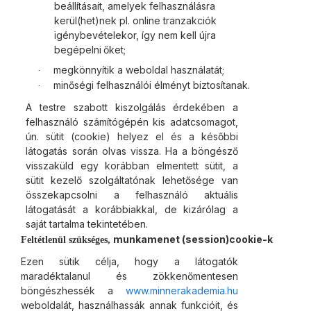
beállításait, amelyek felhasználásra
kerül(het)nek pl. online tranzakciók
igénybevételekor, így nem kell újra
begépelni
őket;
megkönnyítik a weboldal
használatát;
·
minőségi felhasználói élményt
biztosítanak.
·
A testre szabott kiszolgálás érdekében a
felhasználó számítógépén kis adatcsomagot,
ún. sütit (cookie) helyez el és a későbbi
látogatás során olvas vissza. Ha a böngésző
visszaküld egy korábban elmentett sütit, a
sütit kezelő szolgáltatónak lehetősége van
összekapcsolni a felhasználó aktuális
látogatását a korábbiakkal, de kizárólag a
saját tartalma tekintetében.
munkamenet (session)
cookie-k
Feltétlenül szükséges,
Ezen sütik célja, hogy a látogatók
maradéktalanul és zökkenőmentesen
böngészhessék a
www.minnerakademia.hu
weboldalát, használhassák annak funkcióit, és