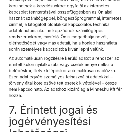
kerülhetnek a kezelésünkbe: egyfelől az internetes
kapcsolat fenntartásával összefüggésben az Ön által
használt számítógéppel, böngészőprogrammal, internetes
címmel, a látogatott oldalakkal kapcsolatos technikai
adatok automatikusan képződnek számítógépes
rendszerünkben, másfelől Ön is megadhatja nevét,
elérhetőségét vagy más adatait, ha a honlap használata
során személyes kapcsolatba kíván lépni velünk.
Az automatikusan rögzítésre kerülő adatot a rendszer az
érintett külön nyilatkozata vagy cselekménye nélkül a
belépéskor, illetve kilépéskor automatikusan naplózza.
Ezen adat egyéb személyes felhasználói adatokkal –
törvény által kötelezővé tett esetek kivételével – össze
nem kapcsolható. Az adathoz kizárólag a Minner.hu Kft fér
hozzá.
7. Érintett jogai és
jogérvényesítési