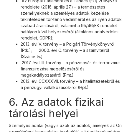
Az Európai Parlament és a Tanács (EU) 2016/679
rendelete (2016. április 27.) – a természetes
személyeknek a személyes adatok kezelése
tekintetében tör-ténő védelméről és az ilyen adatok
szabad áramlásáról, valamint a 95/46/EK rendelet
hatályon kívül helyezéséről (általános adatvédelmi
rendelet, GDPR);
2013. évi V. törvény – a Polgári Törvénykönyvről
(Ptk.); 2000. évi C. törvény – a számvitelről
(Számv. tv.);
2017. évi LIII. törvény – a pénzmosás és terrorizmus
finanszírozása megelőzéséről és
megakadályozásáról (Pmt.);
2013. évi CCXXXVII. törvény – a hitelintézetekről és
a pénzügyi vállalkozások-ról (Hpt.).
6. Az adatok fizikai
tárolási helyei
Személyes adatai (vagyis azok az adatok, amelyek az Ön
személyével kapcsolatba hozhatók) a következő módon