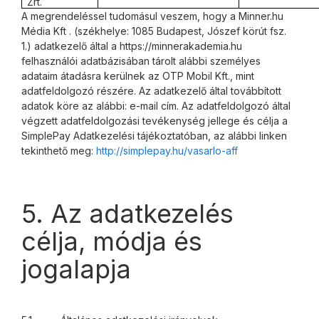
Zrt.
A megrendeléssel tudomásul veszem, hogy a Minner.hu
Média Kft . (székhelye: 1085 Budapest, Jószef körút fsz.
1.) adatkezelő által a https://minnerakademia.hu
felhasználói adatbázisában tárolt alábbi személyes
adataim átadásra kerülnek az OTP Mobil Kft., mint
adatfeldolgozó részére. Az adatkezelő által továbbított
adatok köre az alábbi: e-mail cím. Az adatfeldolgozó által
végzett adatfeldolgozási tevékenység jellege és célja a
SimplePay Adatkezelési tájékoztatóban, az alábbi linken
tekinthető meg:
http://simplepay.hu/vasarlo-
aff
5. Az adatkezelés
célja, módja és
jogalapja