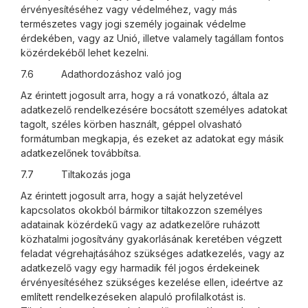
érvényesítéséhez vagy védelméhez, vagy más
természetes vagy jogi személy jogainak védelme
érdekében, vagy az Unió, illetve valamely tagállam fontos
közérdekéből lehet kezelni.
7.6 Adathordozáshoz való jog
Az érintett jogosult arra, hogy a rá vonatkozó, általa az
adatkezelő rendelkezésére bocsátott személyes adatokat
tagolt, széles körben használt, géppel olvasható
formátumban megkapja, és ezeket az adatokat egy másik
adatkezelőnek továbbítsa.
7.7 Tiltakozás joga
Az érintett jogosult arra, hogy a saját helyzetével
kapcsolatos okokból bármikor tiltakozzon személyes
adatainak közérdekű vagy az adatkezelőre ruházott
közhatalmi jogosítvány gyakorlásának keretében végzett
feladat végrehajtásához szükséges adatkezelés, vagy az
adatkezelő vagy egy harmadik fél jogos érdekeinek
érvényesítéséhez szükséges kezelése ellen, ideértve az
említett rendelkezéseken alapuló profilalkotást is.