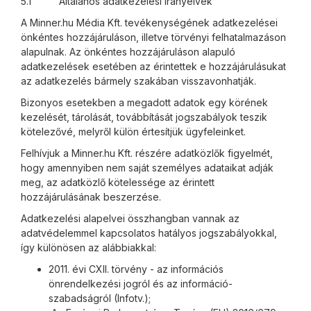
5.1 Általános adatkezelési irányelvek
A Minner.hu Média Kft. tevékenységének adatkezelései
önkéntes hozzájáruláson, illetve törvényi felhatalmazáson
alapulnak. Az önkéntes hozzájáruláson alapuló
adatkezelések esetében az érintettek e hozzájárulásukat
az adatkezelés bármely szakában visszavonhatják.
Bizonyos esetekben a megadott adatok egy körének
kezelését, tárolását, továbbítását jogszabályok teszik
kötelezővé, melyről külön értesítjük ügyfeleinket.
Felhívjuk a Minner.hu Kft. részére adatközlők figyelmét,
hogy amennyiben nem saját személyes adataikat adják
meg, az adatközlő kötelessége az érintett
hozzájárulásának beszerzése.
Adatkezelési alapelvei összhangban vannak az
adatvédelemmel kapcsolatos hatályos jogszabályokkal,
így különösen az alábbiakkal:
2011. évi CXII. törvény - az információs
önrendelkezési jogról és az információ-
szabadságról (Infotv.);