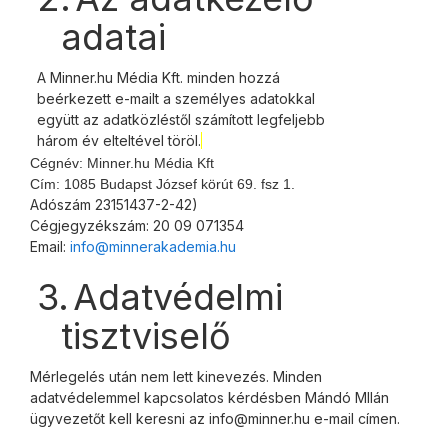
adatai
A Minner.hu Média Kft. minden hozzá
beérkezett e-mailt a személyes adatokkal
együtt az adatközléstől számított legfeljebb
három év elteltével töröl.
Cégnév: Minner.hu Média Kft
Cím: 1085 Budapst József körút 69. fsz 1.
Adószám 
23151437-2-42)
Cégjegyzékszám: 20 09 071354
Email: 
info@minnerakademia.hu
3.
Adatvédelmi
tisztviselő
Mérlegelés után nem lett kinevezés. Minden
adatvédelemmel kapcsolatos kérdésben Mándó MIlán
ügyvezetőt kell keresni az info@minner.hu e-mail címen.