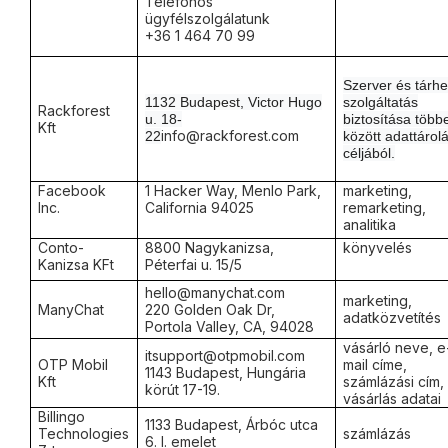
Telefonos
ügyfélszolgálatunk
+36 1 464 70 99
Szerver és tárhe
1132 Budapest, Victor Hugo
szolgáltatás
Rackforest
u. 18-
biztosítása több
Kft
info@rackforest.com
22
között adattárol
céljából.
Facebook
1 Hacker Way, Menlo Park,
marketing,
Inc.
California 94025
remarketing,
analitika
Conto-
8800 Nagykanizsa,
könyvelés
Kanizsa KFt
Péterfai u. 15/5
hello@manychat.com
marketing,
ManyChat
220 Golden Oak Dr,
adatközvetítés
Portola Valley, CA, 94028
vásárló neve, e
itsupport@otpmobil.com
OTP Mobil
mail címe,
1143 Budapest, Hungária
Kft
számlázási cím,
körút 17-19.
vásárlás adatai
Billingo
1133 Budapest, Árbóc utca
Technologies
számlázás
6. I. emelet