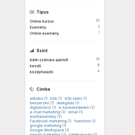
Típus
25
Online kurzus
2
Esemény
1
Online esemény
Szint
16
bárki számára ajánlott
8
kezdő
4
középhaladó
Címke
alibaba
(1)
b2b
(1)
b2b sales
(1)
beszerzés
(1)
delegálás
(1)
digitalizáció
(1)
e-kereskedelem
(2)
e-mail marketing
(3)
email
(1)
esettanulmány
(3)
Facebook marketing
(1)
franchise
(1)
google marketing
(1)
Google Workspace
(1)
haladó marketing
(3)
hatékonyság
(1)