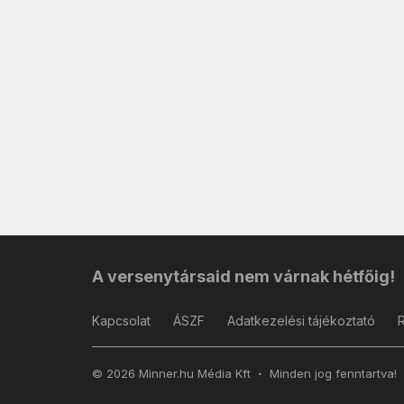
A versenytársaid nem várnak hétfőig!
Kapcsolat
ÁSZF
Adatkezelési tájékoztató
© 2026 Minner.hu Média Kft
Minden jog fenntartva!