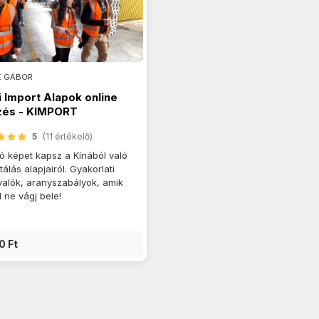
E GÁBOR
i Import Alapok online
zés - KIMPORT
5
(11 értékelő)
ó képet kapsz a Kínából való
tálás alapjairól. Gyakorlati
valók, aranyszabályok, amik
l ne vágj bele!
0 Ft