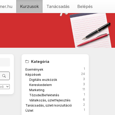
ner.hu
Kurzusok
Tanácsadás
Belépés
Kategória
1
Események
24
Képzések
3
Digitális eszközök
3
Kereskedelem
11
Marketing
1
Tőzsde/Befektetés
6
Vállalkozás, üzletfejlesztés
2
Tanácsadás, üzleti konzultáció
1
Üzlet