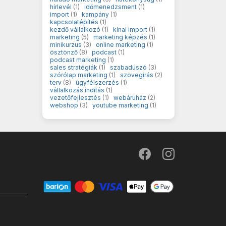
hírlevél
(1)
időmenedzsment
(1)
import
(1)
kampány
(1)
kapcsolatépítés
(1)
kezdő vállalkozó
(1)
kínai import
(1)
marketing
(5)
marketing képzés
(1)
minikurzus
(3)
online marketing
(1)
ösztönző
(8)
podcast
(1)
podcast marketing
(1)
sales stratégiák
(1)
szabadúszó
(3)
szórólap marketing
(1)
szövegírás
(2)
terv
(8)
ügyfélszerzés
(1)
vállalkozás indítás
(1)
vezetőfejlesztés
(1)
webáruház
(2)
webshop
(3)
youtube marketing
(1)