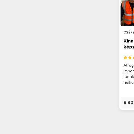
CSÉP
Kína
kép
Átfog
impor
tudni
nélkü
9 90