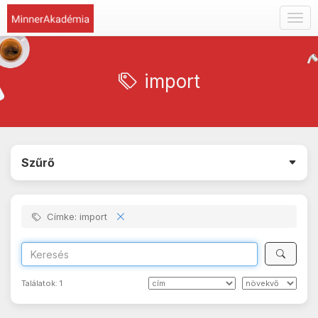
Togg
navig
import
Szűrő
Címke: import
Találatok:
1