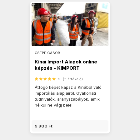
CSÉPE GÁBOR
Kínai Import Alapok online
képzés - KIMPORT
5
(11 értékelő)
Átfogó képet kapsz a Kínából való
importálás alapjairól. Gyakorlati
tudnivalók, aranyszabályok, amik
nélkül ne vágj bele!
9 900 Ft