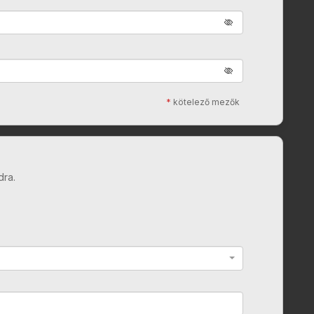
*
kötelező mezők
dra.