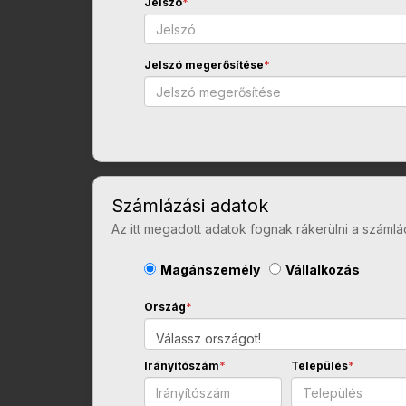
Jelszó
*
Jelszó megerősítése
*
Számlázási adatok
Az itt megadott adatok fognak rákerülni a számlá
Magánszemély
Vállalkozás
Ország
*
Válassz országot!
Irányítószám
*
Település
*