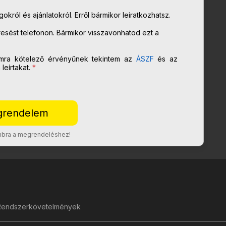
król és ajánlatokról. Erről bármikor leiratkozhatsz.
sést telefonon. Bármikor visszavonhatod ezt a
mra kötelező érvényűnek tekintem az
ÁSZF
és az
eírtakat.
*
ombra a megrendeléshez!
Rendszerkövetelmények