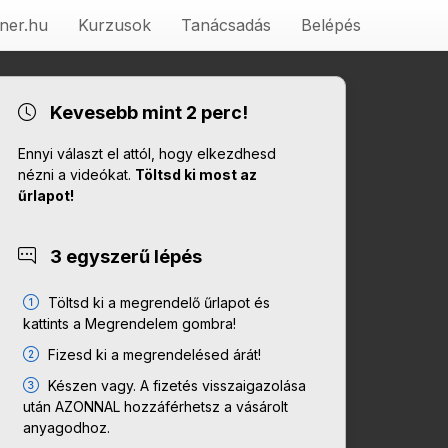
ner.hu
Kurzusok
Tanácsadás
Belépés
Kevesebb mint 2 perc!
Ennyi választ el attól, hogy elkezdhesd
nézni a videókat.
Töltsd ki most az
űrlapot!
3 egyszerű lépés
Töltsd ki a megrendelő űrlapot és
kattints a Megrendelem gombra!
Fizesd ki a megrendelésed árát!
Készen vagy. A fizetés visszaigazolása
után AZONNAL hozzáférhetsz a vásárolt
anyagodhoz.