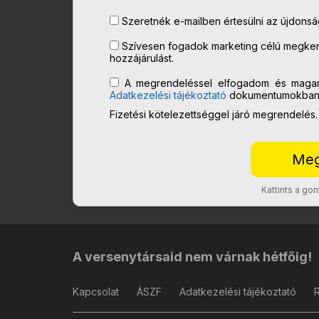
Szeretnék e-mailben értesülni az újdonságo
Szívesen fogadok marketing célú megkere
hozzájárulást.
A megrendeléssel elfogadom és maga
Adatkezelési tájékoztató
dokumentumokban l
Fizetési kötelezettséggel járó megrendelés.
Kattints a g
A versenytársaid nem várnak hétfőig!
Kapcsolat
ÁSZF
Adatkezelési tájékoztató