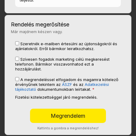
teljesül.
Rendelés megerősítése
Már majdnem készen vagy.
Szeretnék e-mailben értesülni az újdonságokról és
ajánlatokról. Erről bármikor leiratkozhatsz.
Szívesen fogadok marketing célú megkeresést
telefonon. Bármikor visszavonhatod ezt a
hozzájárulást.
A megrendeléssel elfogadom és magamra kötelező
érvényűnek tekintem az
ÁSZF
és az
Adatkezelési
tájékoztató
dokumentumokban leírtakat.
*
Fizetési kötelezettséggel járó megrendelés.
Kattints a gombra a megrendeléshez!