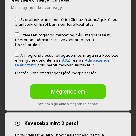
Rendelés megerősítése
Már majdnem készen vagy.
Szeretnék e-mailben értesülni az újdonságokról és
ajánlatokról. Erről bármikor leiratkozhatsz.
Szívesen fogadok marketing célú megkeresést
telefonon. Bármikor visszavonhatod ezt a
hozzájárulást.
A megrendeléssel elfogadom és magamra kötelező
érvényűnek tekintem az
ÁSZF
és az
Adatkezelési
tájékoztató
dokumentumokban leírtakat.
*
Fizetési kötelezettséggel járó megrendelés.
Kattints a gombra a megrendeléshez!
Kevesebb mint 2 perc!
Ennyi választ el attól, hogy elkezdhesd nézni a