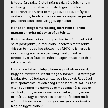
is tudsz (a szakterületed nüanszait, például), hanem
amit még nem: eszköztárat, stratégiát adunk a
leadszerzéshez, amit te magad szabod személyre a
szakmádhoz, területedhez illő marketingszövegekkel,
pozicionálással, képi világgal, ajánlattal.
Nehezen megy a marketing, mert nem akarom
magam annyira mások arcába tolni…
Fontos észben tartani, hogy amikor te már besokalltál a
saját posztjaidtól, e-mailjeidtől, fizetett hirdetéseidtől
(hiszen te magad készítetted, így 120%-ig ismered is
őket), addig a közönséged még mindig csak a
töredékével találkozott, hála az algoritmusoknak és a
reklámzajnak.
Mindazonáltal az ötletgyűjtemény pont abban segít,
hogy ne
mindenhol is
told magad, hanem 2-3 stratégiát
kiválasztva, céltudatosan szerezz leadeket. Ráadásul
nem spammelős, reklámszagú módszereket sózunk rád:
akár egy hideg megkereséses megoldásnál is abban
segítünk, hogyan ne zavard a címzettet, hogyan ne
tukmálj. Az ügyfélszerzés is történhet értékteremtő
módon, hiszen a célod hogy valamilyen problémát oldj
meg az ügyfeleidnek.