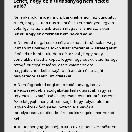
Lehet, hogy ez a tudásanyag nem neked
való?
Nem akarjuk minden áron, bárkinek eladni az útmutatót.
A cél, hogy ki tudd használni és sikerélményed legyen
vele. Így ha az alábbiakban magadra ismersz, akkor
lehet, hogy ez a termék nem neked való:
❌ Ne vedd meg, ha személyre szabott tanácsokat vagy
igazán szájbarágós to-do listát szeretnél. A stratégiákat
lépésekre bontottuk, de a cél az volt, hogy nagy
vonalakban lásd a képet, legyen egy csekklistád. Ez egy
átfogó ötletgyűjtemény, ezért valamennyire
hagyatkoznod kell a saját belátásodra és a saját
helyzetedre szabni az ötleteket.
❌ Nem fog neked segíteni a tudásanyag, ha az
árképzéseddel, a szolgáltatás kialakításával, vagy az
ügyfelek kiszolgálásával kapcsolatos útmutatót keresel.
Az ötletgyűjtemény abban segít, hogy folyamatosan
legyen érdeklődő (lead, potenciális vevő) a
tarsolyodban, de őket lezárni és kiszolgálni már neked
kell!
❌ A tudásanyag (online), a klub B2B piaci szereplőknek