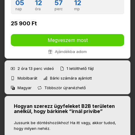
05
12
57
11
nap
óra
perc
mp
25 900 Ft
Megveszem most
Ajándékba adom
2 óra 13 perc
videó
1
letölthető fájl
Mobilbarát
Bárki számára ajánlott
Magyar
Többször újranézhető
Hogyan szerezz ügyfeleket B2B területen
anélkül, hogy bárkinek “írnál privibe”
Jussunk be döntéshozókhoz! Ha itt vagy, akkor tudod,
hogy milyen nehéz.