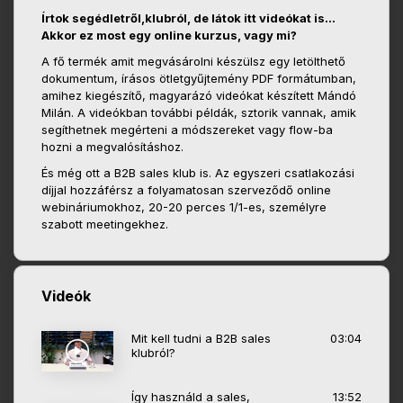
Írtok segédletről,klubról, de látok itt videókat is...
Akkor ez most egy online kurzus, vagy mi?
A fő termék amit megvásárolni készülsz egy letölthető
dokumentum, írásos ötletgyűjtemény PDF formátumban,
amihez kiegészítő, magyarázó videókat készített Mándó
Milán. A videókban további példák, sztorik vannak, amik
segíthetnek megérteni a módszereket vagy flow-ba
hozni a megvalósításhoz.
És még ott a B2B sales klub is. Az egyszeri csatlakozási
díjjal hozzáférsz a folyamatosan szerveződő online
webináriumokhoz, 20-20 perces 1/1-es, személyre
szabott meetingekhez.
Videók
Mit kell tudni a B2B sales
03:04
klubról?
Így használd a sales,
13:52