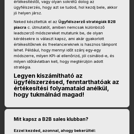
értékesítéstől, vagy olyan sokrétű dolog az
ügyfélszerzés, hogy azt se tudod, hol kezdj bele, akkor
jó helyen jársz.
Neked készítettük el az
Ügyfélszerző stratégiák B2B
piacra
c. útmutatót, amiben nemcsak különböző
leadszerző módszereket mutatunk be, de olyan
kérdésekre is választ kapsz, ami akár gyakorlott
értékesítőknek és freelancereknek is hasznos támpont
lehet. Például, hogy mennyi időt szánj egy-egy
módszerre, milyen KPI-al ellenőrizd, jól csinálod-e, és
milyen időtávlatban kell, hogy megtérüljön adott
stratégia.
Legyen kiszámítható az
ügyfélszerzésed, fenntarthatóak az
értékesítési folyamataid anélkül,
hogy tukmálnád magad!
Mit kapsz a B2B sales klubban?
Ezzel kezded, azonnal, ahogy bekerültél: