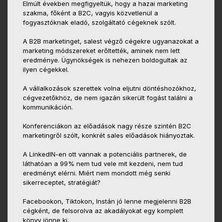
Elmúlt években megfigyeltük, hogy a hazai marketing
szakma, főként a B2C, vagyis közvetlenül a
fogyasztóknak eladó, szolgáltató cégeknek szólt.
A B2B marketinget, salest végző cégekre ugyanazokat a
marketing módszereket erőltették, aminek nem lett
eredménye. Ügynökségek is nehezen boldogultak az
ilyen cégekkel.
A vállalkozások szerettek volna eljutni döntéshozókhoz,
cégvezetőkhöz, de nem igazán sikerült fogást találni a
kommunikáción.
Konferenciákon az előadások nagy része szintén B2C
marketingről szólt, konkrét sales előadások hiányoztak.
A LinkedIN-en ott vannak a potenciális partnerek, de
láthatóan a 99% nem tud vele mit kezdeni, nem tud
eredményt elérni. Miért nem mondott még senki
sikerreceptet, stratégiát?
Facebookon, Tiktokon, Instán jó lenne megjelenni B2B
cégként, de felsorolva az akadályokat egy komplett
könyv jönne ki.