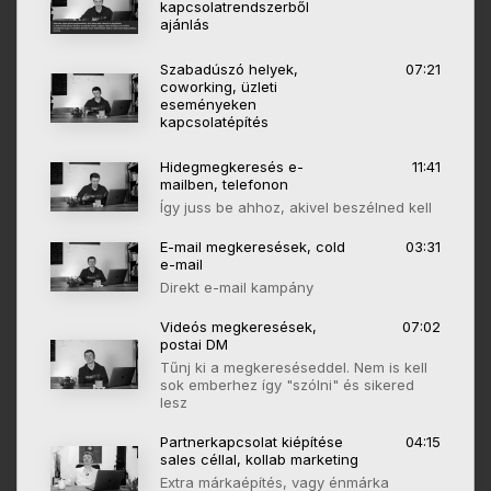
kapcsolatrendszerből
ajánlás
Szabadúszó helyek,
07:21
coworking, üzleti
eseményeken
kapcsolatépítés
Hidegmegkeresés e-
11:41
mailben, telefonon
Így juss be ahhoz, akivel beszélned kell
E-mail megkeresések, cold
03:31
e-mail
Direkt e-mail kampány
Videós megkeresések,
07:02
postai DM
Tűnj ki a megkereséseddel. Nem is kell
sok emberhez így "szólni" és sikered
lesz
Partnerkapcsolat kiépítése
04:15
sales céllal, kollab marketing
Extra márkaépítés, vagy énmárka