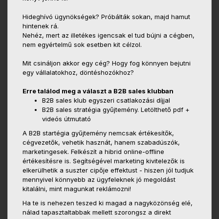
Hideghívó ügynökségek? Próbálták sokan, majd hamut
hintenek rá.
Nehéz, mert az illetékes igencsak el tud bújni a cégben,
nem egyértelmű sok esetben kit célzol.
Mit csináljon akkor egy cég? Hogy fog könnyen bejutni
egy vállalatokhoz, döntéshozókhoz?
Erre találod meg a választ a B2B sales klubban
B2B sales klub egyszeri csatlakozási díjjal
B2B sales stratégia gyűjtemény. Letölthető pdf +
videós útmutató
A B2B startégia gyűjtemény nemcsak értékesítők,
cégvezetők, vehetik hasznát, hanem szabadúszók,
marketingesek. Felkészít a hibrid online-offline
értékesítésre is. Segítségével marketing kivitelezők is
elkerülhetik a suszter cipője effektust - hiszen jól tudjuk
mennyivel könnyebb az ügyfeleknek jó megoldást
kitalálni, mint magunkat reklámozni!
Ha te is nehezen teszed ki magad a nagyközönség elé,
nálad tapasztaltabbak mellett szorongsz a direkt