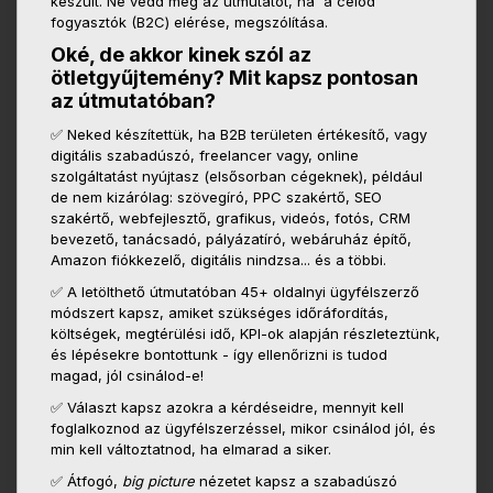
készült. Ne vedd meg az útmutatót, ha a célod
fogyasztók (B2C) elérése, megszólítása.
Oké, de akkor kinek szól az
ötletgyűjtemény? Mit kapsz pontosan
az útmutatóban?
✅ Neked készítettük, ha B2B területen értékesítő, vagy
digitális szabadúszó, freelancer vagy, online
szolgáltatást nyújtasz (elsősorban cégeknek), például
de nem kizárólag: szövegíró, PPC szakértő, SEO
szakértő, webfejlesztő, grafikus, videós, fotós, CRM
bevezető, tanácsadó, pályázatíró, webáruház építő,
Amazon fiókkezelő, digitális nindzsa... és a többi.
✅ A letölthető útmutatóban 45+ oldalnyi ügyfélszerző
módszert kapsz, amiket szükséges időráfordítás,
költségek, megtérülési idő, KPI-ok alapján részleteztünk,
és lépésekre bontottunk - így ellenőrizni is tudod
magad, jól csinálod-e!
✅ Választ kapsz azokra a kérdéseidre, mennyit kell
foglalkoznod az ügyfélszerzéssel, mikor csinálod jól, és
min kell változtatnod, ha elmarad a siker.
✅ Átfogó,
big picture
nézetet kapsz a szabadúszó