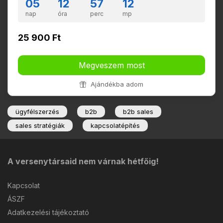
05
12
57
11
nap
óra
perc
mp
25 900 Ft
Megveszem most
Ajándékba adom
ügyfélszerzés
b2b
b2b sales
sales stratégiák
kapcsolatépítés
A versenytársaid nem várnak hétfőig!
Kapcsolat
ÁSZF
Adatkezelési tájékoztató