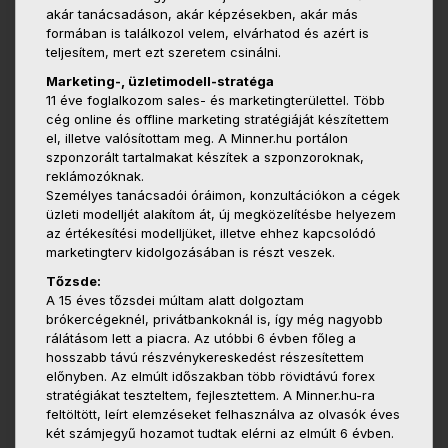
akár tanácsadáson, akár képzésekben, akár más
formában is találkozol velem, elvárhatod és azért is
teljesítem, mert ezt szeretem csinálni.
Marketing-, üzletimodell-stratéga
11 éve foglalkozom sales- és marketingterülettel. Több
cég online és offline marketing stratégiáját készítettem
el, illetve valósítottam meg. A Minner.hu portálon
szponzorált tartalmakat készítek a szponzoroknak,
reklámozóknak.
Személyes tanácsadói óráimon, konzultációkon a cégek
üzleti modelljét alakítom át, új megközelítésbe helyezem
az értékesítési modelljüket, illetve ehhez kapcsolódó
marketingterv kidolgozásában is részt veszek.
Tőzsde:
A 15 éves tőzsdei múltam alatt dolgoztam
brókercégeknél, privátbankoknál is, így még nagyobb
rálátásom lett a piacra. Az utóbbi 6 évben főleg a
hosszabb távú részvénykereskedést részesítettem
előnyben. Az elmúlt időszakban több rövidtávú forex
stratégiákat teszteltem, fejlesztettem. A Minner.hu-ra
feltöltött, leírt elemzéseket felhasználva az olvasók éves
két számjegyű hozamot tudtak elérni az elmúlt 6 évben.