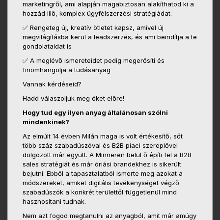
marketingről, ami alapján magabiztosan alakíthatod ki a
hozzád illő, komplex ügyfélszerzési stratégiádat.
✅ Rengeteg új, kreatív ötletet kapsz, amivel új
megvilágításba kerül a leadszerzés, és ami beindítja a te
gondolataidat is
✅ A meglévő ismereteidet pedig megerősíti és
finomhangolja a tudásanyag
Vannak kérdéseid?
Hadd válaszoljuk meg őket előre!
Hogy tud egy ilyen anyag általánosan szólni
mindenkinek?
Az elmúlt 14 évben Milán maga is volt értékesítő, sőt
több száz szabadúszóval és B2B piaci szereplővel
dolgozott már együtt. A Minneren belül ő építi fel a B2B
sales stratégiát és már óriási brandekhez is sikerült
bejutni. Ebből a tapasztalatból ismerte meg azokat a
módszereket, amiket digitális tevékenységet végző
szabadúszók a konkrét területtől függetlenül mind
hasznosítani tudnak.
Nem azt fogod megtanulni az anyagból, amit már amúgy