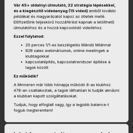
Vár 45+ oldalnyi útmutató, 22 stratégia lépésekkel,
és a kiegészítő videóanyag (15 videó)
amiből további
példákat és magyarázatot kapsz az ötletek mellé.
Előfizetőink teljeskörű hozzáférést kapnak a letölthető
útmutatóhoz és a hozzá kapcsolódó videókhoz.
Ezzel folytatod:
20 perces 1/1-es beszélgetés Mándó Milánnal
B2B sales webináriumok, online meetingek a
klubtagokkal
kapcsolatépítés, kapcsolatrendszer építése a
tagok között
Ez működik?
A Minneren már több hónapja működö 8-as klubhoz
478-an csatlakoztak, a tagok láthatóan ki tudják aknázni
a klubban kapott szolgáltatásokat.
Tudjuk, hogy elfoglalt vagy, így a legjobb balance-t
fogjuk megteremteni!