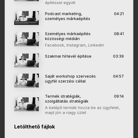
építéssel együtt
Podcast marketing,
04:21
személyes márkaépítés
Személyes márkaépítés
08:41
közösségi médián
Facebook, Instagram, Linkedin
Szakmai hírlevél építése
03:39
Saját workshop szervezés
04:57
ügyfél szerzési céllal
Termék stratégiák,
09:14
szolgáltatás stratégiák
A belépő termék hozza be az ügyfelet,
majd jön a nagy üzlet
Letölthető fájlok