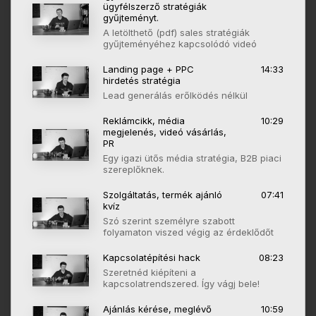
ügyfélszerző stratégiák
gyűjteményt.
A letölthető (pdf) sales stratégiák
gyűjteményéhez kapcsolódó videó
Landing page + PPC
14:33
hirdetés stratégia
Lead generálás erőlködés nélkül
Reklámcikk, média
10:29
megjelenés, videó vásárlás,
PR
Egy igazi ütős média stratégia, B2B piaci
szereplőknek.
Szolgáltatás, termék ajánló
07:41
kvíz
Szó szerint személyre szabott
folyamaton viszed végig az érdeklődőt
Kapcsolatépítési hack
08:23
Szeretnéd kiépíteni a
kapcsolatrendszered. Így vágj bele!
Ajánlás kérése, meglévő
10:59