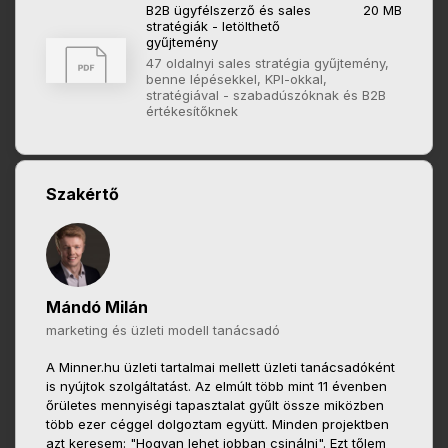
B2B ügyfélszerző és sales
20 MB
stratégiák - letölthető
gyűjtemény
47 oldalnyi sales stratégia gyűjtemény,
benne lépésekkel, KPI-okkal,
stratégiával - szabadúszóknak és B2B
értékesítőknek
Szakértő
Mándó Milán
marketing és üzleti modell tanácsadó
A Minner.hu üzleti tartalmai mellett üzleti tanácsadóként
is nyújtok szolgáltatást. Az elmúlt több mint 11 évenben
őrületes mennyiségi tapasztalat gyűlt össze miközben
több ezer céggel dolgoztam együtt. Minden projektben
azt keresem: "Hogyan lehet jobban csinálni". Ezt tőlem