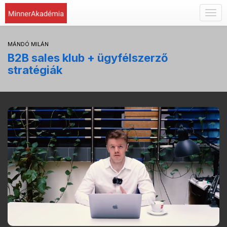
Togg
navig
MÁNDÓ MILÁN
B2B sales klub + ügyfélszerző
stratégiák