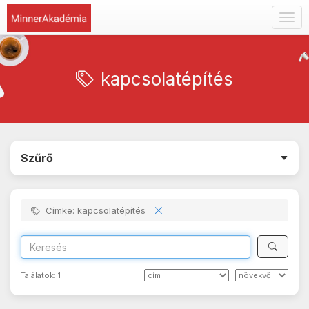
Togg
navig
kapcsolatépítés
Szűrő
Címke: kapcsolatépítés
Találatok:
1