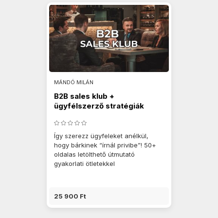
MÁNDÓ MILÁN
B2B sales klub +
ügyfélszerző stratégiák
Így szerezz ügyfeleket anélkül,
hogy bárkinek “írnál privibe”! 50+
oldalas letölthető útmutató
gyakorlati ötletekkel
25 900 Ft