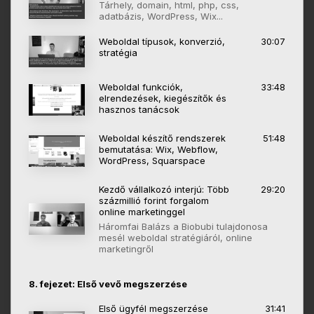
Tárhely, domain, html, php, css,
adatbázis, WordPress, Wix...
Weboldal típusok, konverzió,
30:07
stratégia
Weboldal funkciók,
33:48
elrendezések, kiegészítők és
hasznos tanácsok
Weboldal készítő rendszerek
51:48
bemutatása: Wix, Webflow,
WordPress, Squarspace
Kezdő vállalkozó interjú: Több
29:20
százmillió forint forgalom
online marketinggel
Háromfai Balázs a Biobubi tulajdonosa
mesél weboldal stratégiáról, online
marketingről
8. fejezet: Első vevő megszerzése
Első ügyfél megszerzése
31:41