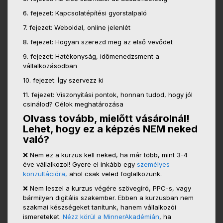
6. fejezet: Kapcsolatépítési gyorstalpaló
7. fejezet: Weboldal, online jelenlét
8. fejezet: Hogyan szerezd meg az első vevődet
9. fejezet: Hatékonyság, időmenedzsment a
vállalkozásodban
10. fejezet: Így szervezz ki
11. fejezet: Viszonyítási pontok, honnan tudod, hogy jól
csinálod? Célok meghatározása
Olvass tovább, mielőtt vásárolnál!
Lehet, hogy ez a képzés NEM neked
való?
❌ Nem ez a kurzus kell neked, ha már több, mint 3-4
éve vállalkozol! Gyere el inkább egy
személyes
konzultációra,
ahol csak veled foglalkozunk.
❌ Nem leszel a kurzus végére szövegíró, PPC-s, vagy
bármilyen digitális szakember. Ebben a kurzusban nem
szakmai készségeket tanítunk, hanem vállalkozói
ismereteket.
Nézz körül a MinnerAkadémián
, ha