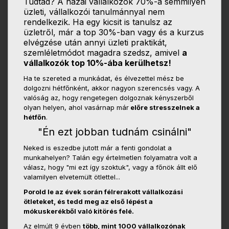
Tudtad? A hazai vállalkozók 70%-a semmilyen
üzleti, vállalkozói tanulmánnyal nem
rendelkezik. Ha egy kicsit is tanulsz az
üzletről, már a top 30%-ban vagy és a kurzus
elvégzése után annyi üzleti praktikát,
szemléletmódot magadra szedsz, amivel
a
vállalkozók top 10%-ába kerülhetsz!
Ha te szereted a munkádat, és élvezettel mész be
dolgozni hétfőnként, akkor nagyon szerencsés vagy. A
valóság az, hogy rengetegen dolgoznak kényszerből
olyan helyen, ahol vasárnap már
előre stresszelnek a
hétfőn
.
"Én ezt jobban tudnám csinálni"
Neked is eszedbe jutott már a fenti gondolat a
munkahelyen? Talán egy értelmetlen folyamatra volt a
válasz, hogy "mi ezt így szoktuk", vagy a főnök állt elő
valamilyen elvetemült ötlettel...
Porold le az évek során félrerakott vállalkozási
ötleteket, és tedd meg az első lépést a
mókuskerékből való kitörés felé.
Az elmúlt 9 évben
több, mint 1000 vállalkozónak