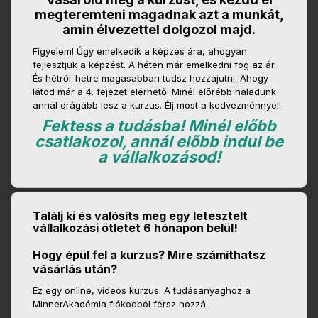
megteremteni magadnak azt a munkát,
amin élvezettel dolgozol majd.
Figyelem! Úgy emelkedik a képzés ára, ahogyan
fejlesztjük a képzést. A héten már emelkedni fog az ár.
És hétről-hétre magasabban tudsz hozzájutni. Ahogy
látod már a 4. fejezet elérhető. Minél előrébb haladunk
annál drágább lesz a kurzus. Élj most a kedvezménnyel!
Fektess a tudásba! Minél előbb
csatlakozol, annál előbb indul be
a vállalkozásod!
Találj ki és valósíts meg egy letesztelt
vállalkozási ötletet 6 hónapon belül!
Hogy épül fel a kurzus? Mire számíthatsz
vásárlás után?
Ez egy online, videós kurzus. A tudásanyaghoz a
MinnerAkadémia fiókodból férsz hozzá.