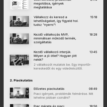
megoldása, igények
megtalálása
Vállalkozz és keresd a
15:18
lehetőségeket, így figyeld hol.
tudsz "nyerni"!
Kezdő vállalkozás MVP,
18:28
minimálisan működő termék,
szolgáltatás
Kezdő vállalkozó interjúk.
13:45
Milyen a jó ötlet? Hogyan jött
nekik?
2 vállalkozót mutatok be. Egy importőr-
kereskedőt és egy videókészítőt.
2. Piackutatás
Előzetes piackutatás
08:49
Piaci igények, problémák felmérése. Mit
lehetne jobban csinálni?
Piac mérete és piaci
18:56