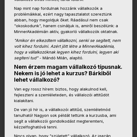
Nap mint nap fordulnak hozzánk vállalkozók a
problémáikkal, ezért nagy tapasztalatot szereztünk
abban, hogy megoldjuk őket. Ráadásul nem csak
"okoskodunk", hanem csináljuk is, amiről beszélünk: a
MinnerAkadémián aktív, gyakorló vállalkozók oktatnak.
"Amikor én elkezdtem vállalkozni, senki se segített, nem
volt kihez fordulni. Azért jött létre a MinnerAkadémia,
hogy a vállalkozóknak legyen kihez fordulni, legyen aki
segíteni tud"
- Mándó Milán, alapító.
Nem érzem magam vállalkozó típusnak.
Nekem is jó lehet a kurzus? Bárkiből
lehet vállalkozó?
Van egy rossz hírem: biztos, hogy alakulnod kell,
fejleszteni a szemléleteden, és vállalozói attitűdöt
kialakítani.
De van jó hír is, a vállalkozói attitűd, szemléletmód
tanulható! Nagyon sok példát tettünk a kurzusba, ami
segít a vállalkozói gondolkodást megteremteni,
kézzelfoghatóvá tenni.
Nincs olyan, hogy "született" vállalkozó. Az igazán