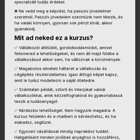
specializált tudás érdekel.
❌ Ne vedd meg a képzést, ha passzív jövedelmet
szeretnél. Passzív jövedelem szerintünk nem létezik, és
ha valaki könnyen, gyorsan sok pénzt kínál, akkor
gyanakodj.
Mit ad neked ez a kurzus?
✅ Vállalkozói attitűdöt, gondolkodásmódot, amivel
felismered a lehetőségeket, és nem áll majd földbe a
vállalkozásod akkor sem, ha változnak a körülmények.
✅ Magabiztos elméleti hátteret a vállalkozás és
cégépítés részterületeihez. Igazi átfogó képet kapsz,
amit le tudsz modellezni a saját ötletedre.
✅ Számtalan példát, sztorit és interjúkat valódi
vállalkozókkal, amik kézzelfoghatóvá és gyakorlatiassá
teszik a tudásanyagot
✅ Kérdezési lehetőséget. Nem hagyunk magadra. A
kurzus felületén és e-mailben is kérdezhetsz, és ha
elakadsz, segítünk.
✅ Egyszeri vásárlással mindig naprakész tudást.
Hallgatóként minden jövőbeli anyaghoz is hozzáférsz,