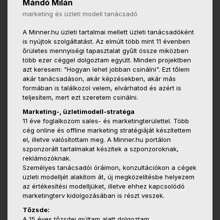
Mándó Milán
marketing és üzleti modell tanácsadó
A Minner.hu üzleti tartalmai mellett üzleti tanácsadóként
is nyújtok szolgáltatást. Az elmúlt több mint 11 évenben
őrületes mennyiségi tapasztalat gyűlt össze miközben
több ezer céggel dolgoztam együtt. Minden projektben
azt keresem: "Hogyan lehet jobban csinálni". Ezt tőlem
akár tanácsadáson, akár képzésekben, akár más
formában is találkozol velem, elvárhatod és azért is
teljesítem, mert ezt szeretem csinálni.
Marketing-, üzletimodell-stratéga
11 éve foglalkozom sales- és marketingterülettel. Több
cég online és offline marketing stratégiáját készítettem
el, illetve valósítottam meg. A Minner.hu portálon
szponzorált tartalmakat készítek a szponzoroknak,
reklámozóknak.
Személyes tanácsadói óráimon, konzultációkon a cégek
üzleti modelljét alakítom át, új megközelítésbe helyezem
az értékesítési modelljüket, illetve ehhez kapcsolódó
marketingterv kidolgozásában is részt veszek.
Tőzsde:
A 15 éves tőzsdei múltam alatt dolgoztam