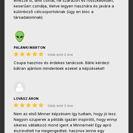
élvezze is, amit csinál, ne szárazon és rosszkedvűen,
keserűen csinálja, illetve legyen hasznára és javára a
különböző célcsoportoknak (úgy en bloc a
társadalomnak).
PALÁNKI MÁRTON
több mint 2 éve
Csupa hasznos és érdekes tanácsok. Bárki kérdezi
bátran ajánlom mindenkiek ezeket a képzéseket!
LOVÁSZ ÁRON
több mint 3 éve
Nem az első Minner képzésem így tudtam, hogy jó lesz.
Nagyon szuperek a példák igazán inspiróló, hogy ennyi
sikeres vállalkozó mond igent a Minnernek! Egy apró
észrevételt ha megengedtek: hasznos lenne egy