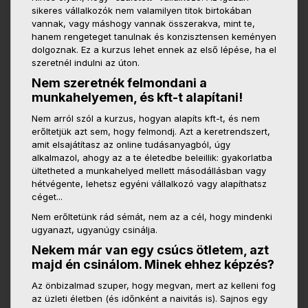
sikeres vállalkozók nem valamilyen titok birtokában
vannak, vagy máshogy vannak összerakva, mint te,
hanem rengeteget tanulnak és konzisztensen keményen
dolgoznak. Ez a kurzus lehet ennek az első lépése, ha el
szeretnél indulni az úton.
Nem szeretnék felmondani a
munkahelyemen, és kft-t alapítani!
Nem arról szól a kurzus, hogyan alapíts kft-t, és nem
erőltetjük azt sem, hogy felmondj. Azt a keretrendszert,
amit elsajátítasz az online tudásanyagból, úgy
alkalmazol, ahogy az a te életedbe beleillik: gyakorlatba
ültetheted a munkahelyed mellett másodállásban vagy
hétvégente, lehetsz egyéni vállalkozó vagy alapíthatsz
céget...
Nem erőltetünk rád sémát, nem az a cél, hogy mindenki
ugyanazt, ugyanúgy csinálja.
Nekem már van egy csúcs ötletem, azt
majd én csinálom. Minek ehhez képzés?
Az önbizalmad szuper, hogy megvan, mert az kelleni fog
az üzleti életben (és időnként a naivitás is). Sajnos egy