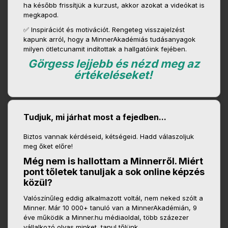
ha később frissítjük a kurzust, akkor azokat a videókat is
megkapod.
✅ Inspirációt és motivációt. Rengeteg visszajelzést
kapunk arról, hogy a MinnerAkadémiás tudásanyagok
milyen ötletcunamit indítottak a hallgatóink fejében.
Görgess lejjebb és nézd meg az
értékeléseket!
Tudjuk, mi járhat most a fejedben...
Biztos vannak kérdéseid, kétségeid. Hadd válaszoljuk
meg őket előre!
Még nem is hallottam a Minnerről. Miért
pont tőletek tanuljak a sok online képzés
közül?
Valószínűleg eddig alkalmazott voltál, nem neked szólt a
Minner. Már 10 000+ tanuló van a MinnerAkadémián, 9
éve működik a Minner.hu médiaoldal, több százezer
vállalkozó olvas minket, tanul tőlünk.