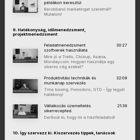
példákon keresztül
Berobbanó marketinget szeretnél?
Mutatom!
9. Hatékonyság, időmenedzsment,
projektmenedzsment
Feladatmenedzsment
30:27
szoftverek használata
Mire jó a Trello, Clickup, Asana,
Monday.com. Hogyan használja egy
sikeres cég ezeket?
Produktivitási technikák és
32:09
munkanap szervezés
Time boxing, Pomodoro, GTD - Így legyél
hatékony!
Vállalkozás üzemeltetés
21:39
sikerrecepted.
Derítsük ki, hogy mi a házifeladatod!
10. Így szervezz ki. Kiszervezés tippek, tanácsok