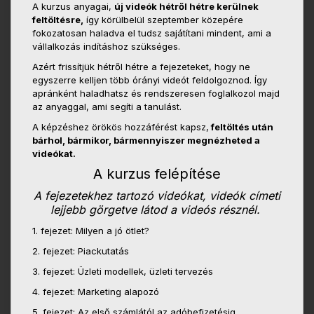
A kurzus anyagai,
új videók hétről hétre kerülnek
feltöltésre,
így körülbelül szeptember közepére
fokozatosan haladva el tudsz sajátítani mindent, ami a
vállalkozás indításhoz szükséges.
Azért frissítjük hétről hétre a fejezeteket, hogy ne
egyszerre kelljen több órányi videót feldolgoznod. Így
apránként haladhatsz és rendszeresen foglalkozol majd
az anyaggal, ami segíti a tanulást.
A képzéshez örökös hozzáférést kapsz,
feltöltés után
bárhol, bármikor, bármennyiszer megnézheted a
videókat.
A kurzus felépítése
A fejezetekhez tartozó videókat, videók címeti
lejjebb görgetve látod a videós résznél.
1. fejezet: Milyen a jó ötlet?
2. fejezet: Piackutatás
3. fejezet: Üzleti modellek, üzleti tervezés
4. fejezet: Marketing alapozó
5. fejezet: Az első számlától az adóbefizetésig