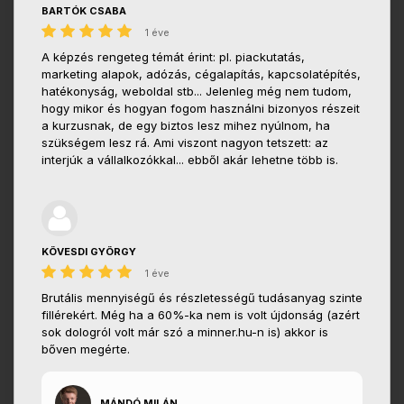
BARTÓK CSABA
1 éve
A képzés rengeteg témát érint: pl. piackutatás,
marketing alapok, adózás, cégalapítás, kapcsolatépítés,
hatékonyság, weboldal stb... Jelenleg még nem tudom,
hogy mikor és hogyan fogom használni bizonyos részeit
a kurzusnak, de egy biztos lesz mihez nyúlnom, ha
szükségem lesz rá. Ami viszont nagyon tetszett: az
interjúk a vállalkozókkal... ebből akár lehetne több is.
KÖVESDI GYÖRGY
1 éve
Brutális mennyiségű és részletességű tudásanyag szinte
fillérekért. Még ha a 60%-ka nem is volt újdonság (azért
sok dologról volt már szó a minner.hu-n is) akkor is
bőven megérte.
MÁNDÓ MILÁN