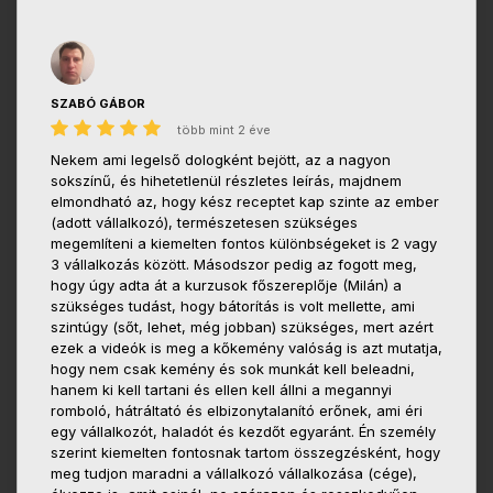
SZABÓ GÁBOR
több mint 2 éve
Nekem ami legelső dologként bejött, az a nagyon
sokszínű, és hihetetlenül részletes leírás, majdnem
elmondható az, hogy kész receptet kap szinte az ember
(adott vállalkozó), természetesen szükséges
megemlíteni a kiemelten fontos különbségeket is 2 vagy
3 vállalkozás között. Másodszor pedig az fogott meg,
hogy úgy adta át a kurzusok főszereplője (Milán) a
szükséges tudást, hogy bátorítás is volt mellette, ami
szintúgy (sőt, lehet, még jobban) szükséges, mert azért
ezek a videók is meg a kőkemény valóság is azt mutatja,
hogy nem csak kemény és sok munkát kell beleadni,
hanem ki kell tartani és ellen kell állni a megannyi
romboló, hátráltató és elbizonytalanító erőnek, ami éri
egy vállalkozót, haladót és kezdőt egyaránt. Én személy
szerint kiemelten fontosnak tartom összegzésként, hogy
meg tudjon maradni a vállalkozó vállalkozása (cége),