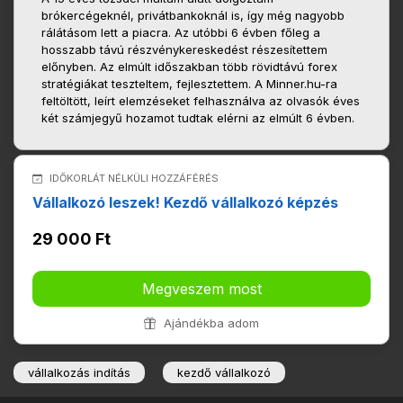
brókercégeknél, privátbankoknál is, így még nagyobb
rálátásom lett a piacra. Az utóbbi 6 évben főleg a
hosszabb távú részvénykereskedést részesítettem
előnyben. Az elmúlt időszakban több rövidtávú forex
stratégiákat teszteltem, fejlesztettem. A Minner.hu-ra
feltöltött, leírt elemzéseket felhasználva az olvasók éves
két számjegyű hozamot tudtak elérni az elmúlt 6 évben.
IDŐKORLÁT NÉLKÜLI HOZZÁFÉRÉS
Vállalkozó leszek! Kezdő vállalkozó képzés
29 000 Ft
Megveszem most
Ajándékba adom
vállalkozás indítás
kezdő vállalkozó