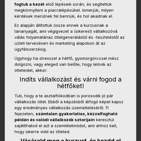
fogtuk a kezét
első lépéseik során, és segítettük
megkönnyíteni a piacralépésüket. Ismerjük, milyen
kérdések merülnek fel bennük, és hol akadnak el.
Ez alapján állítottuk össze ennek a kurzusnak a
tananyagát, ami végigvezet a (sikeres!) vállalkozóvá
válás folyamatánaz ötletgenerálástól és -teszteléstől az
üzleti tervezésen és marketing alapokon át az
ügyfélszerzésig.
Úgyhogy ha stresszel a hétfő, gyomorgörccsel mész
dolgozni, vagy eleged van belőle, hogy lelövik az
ötleteidet, akkor:
Indíts vállalkozást és várni fogod a
hétfőket!
Tuti, hogy a te asztalfiókodban is porosodik jó pár
vállalkozás ötlet. Ebből a képzésből átfogó képet kapsz
egy eredményes vállalkozás üzemeltetéséről. 11
fejezeten,
számtalan gyakorlatias, kézzelfogható
példán és valódi vállalkozók sztorijain
keresztül
sajátíthatod el azt a szemléletmódot, ami ahhoz kell,
hogy sikerre vidd az ötleted.
Vásárold meg a kurzust, és kezdd el