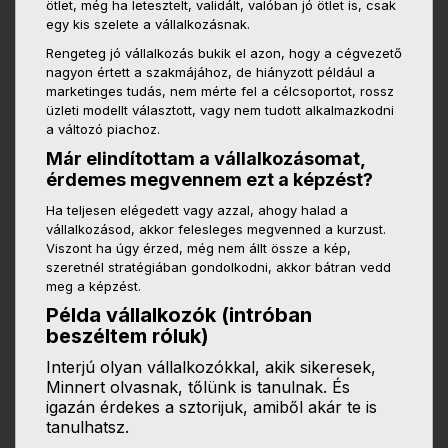
ötlet, még ha letesztelt, validált, valóban jó ötlet is, csak
egy kis szelete a vállalkozásnak.
Rengeteg jó vállalkozás bukik el azon, hogy a cégvezető
nagyon értett a szakmájához, de hiányzott például a
marketinges tudás, nem mérte fel a célcsoportot, rossz
üzleti modellt választott, vagy nem tudott alkalmazkodni
a változó piachoz.
Már elindítottam a vállalkozásomat,
érdemes megvennem ezt a képzést?
Ha teljesen elégedett vagy azzal, ahogy halad a
vállalkozásod, akkor felesleges megvenned a kurzust.
Viszont ha úgy érzed, még nem állt össze a kép,
szeretnél stratégiában gondolkodni, akkor bátran vedd
meg a képzést.
Példa vállalkozók (intróban
beszéltem róluk)
Interjú olyan vállalkozókkal, akik sikeresek,
Minnert olvasnak, tőlünk is tanulnak. És
igazán érdekes a sztorijuk, amiből akár te is
tanulhatsz.