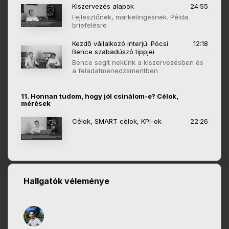
Kiszervezés alapok
24:55
Fejlesztőnek, marketingesnek. Példa
briefelésre
Kezdő vállalkozó interjú: Pócsi
12:18
Bence szabadúszó tippjei
Bence segít nekünk a kiszervezésben és
a feladatmenedzsmentben
11. Honnan tudom, hogy jól csinálom-e? Célok,
mérések
Célok, SMART célok, KPI-ok
22:26
Hallgatók véleménye