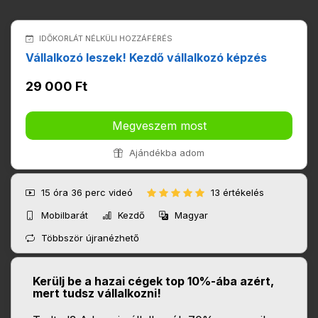
IDŐKORLÁT NÉLKÜLI HOZZÁFÉRÉS
Vállalkozó leszek! Kezdő vállalkozó képzés
29 000 Ft
Megveszem most
Ajándékba adom
15 óra 36 perc
videó
13 értékelés
Mobilbarát
Kezdő
Magyar
Többször újranézhető
Kerülj be a hazai cégek top 10%-ába azért,
mert tudsz vállalkozni!