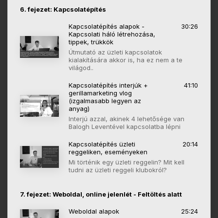
6. fejezet: Kapcsolatépítés
Kapcsolatépítés alapok -
30:26
Kapcsolati háló létrehozása,
tippek, trükkök
Útmutató az üzleti kapcsolatok
kialakítására akkor is, ha ez nem a te
világod..
Kapcsolatépítés interjúk +
41:10
gerillamarketing vlog
(izgalmasabb legyen az
anyag)
Interjú azzal, akinek 4 lehetősége van
Balogh Leventével kapcsolatba lépni
Kapcsolatépítés üzleti
20:14
reggeliken, eseményeken
Mi történik egy üzleti reggelin? Mit kell
tudni az üzleti reggeli klubokról?
7. fejezet: Weboldal, online jelenlét - Feltöltés alatt
Weboldal alapok
25:24