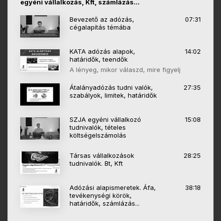
egyéni vállalkozás, Kft, számlázás...
Bevezető az adózás,
07:31
cégalapítás témába
KATA adózás alapok,
14:02
határidők, teendők
A lényeg, mikor válaszd, mire figyelj
Átalányadózás tudni valók,
27:35
szabályok, limitek, határidők
SZJA egyéni vállalkozó
15:08
tudnivalók, tételes
költségelszámolás
Társas vállalkozások
28:25
tudnivalók. Bt, Kft
Adózási alapismeretek. Áfa,
38:18
tevékenységi körök,
határidők, számlázás...