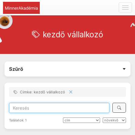
Togg
navig
kezdő vállalkozó
Szűrő
Címke: kezdő vállalkozó
Találatok:
1