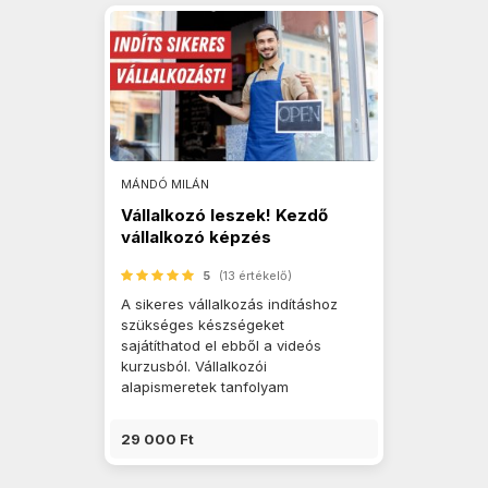
MÁNDÓ MILÁN
Vállalkozó leszek! Kezdő
vállalkozó képzés
5
(13 értékelő)
A sikeres vállalkozás indításhoz
szükséges készségeket
sajátíthatod el ebből a videós
kurzusból. Vállalkozói
alapismeretek tanfolyam
29 000 Ft