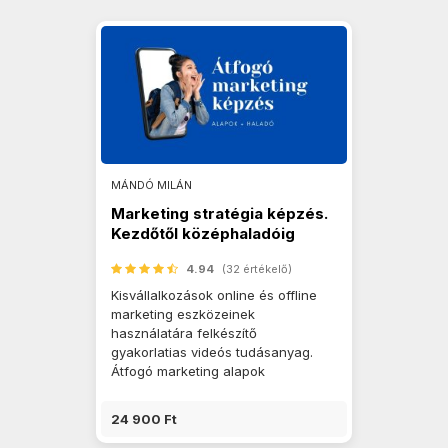
MÁNDÓ MILÁN
Marketing stratégia képzés.
Kezdőtől középhaladóig
4.94
(32 értékelő)
Kisvállalkozások online és offline
marketing eszközeinek
használatára felkészítő
gyakorlatias videós tudásanyag.
Átfogó marketing alapok
24 900 Ft