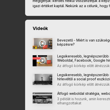
megígérjük: kérdés nélkül visszafizetjük a kép
igazi értéket kaptál. Nekünk az a célunk, hogy
Videók
Bevezető - Miért is van szükség
képzésre?
Legsikeresebb, legnépszerűbb 
Weboldal, Facebook, Google hi
Az átfogó körkép előtt átnézzük
Legsikeresebb, legnépszerűbb 
hírlevéltől a social proof eszköz
Az átfogó körkép előtt átnézzü
Átfogó weboldal stratégia, webo
3 példát is hozunk, amin kereszt
elhangzottakat