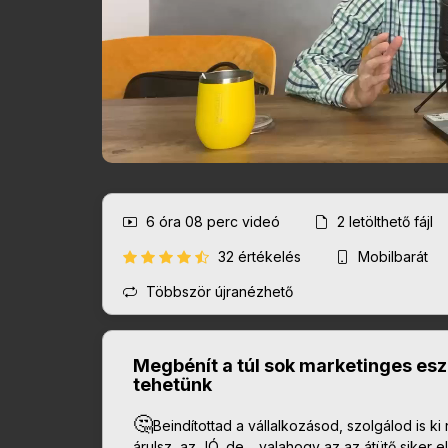
6 óra 08 perc
videó
2
letölthető fájl
32 értékelés
Mobilbarát
Többször újranézhető
Megbénít a túl sok marketinges es
tehetünk
🤔
Beindítottad a vállalkozásod, szolgálod is ki
árulsz, az JÓ, de… valahogy az az átütő siker