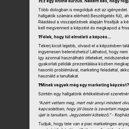
❓Ez egy online kurzus. Nekem kell, hogy fog
Több dologban is megoldjuk ezt az igényedet. 
hallgatók számára elérhető Beszélgetés fül), ah
Ráadásul a visszajelzések alapján frissítjük a
kell megvenned a képzést és megkapod a fris
❓Félek, hogy túl elméleti a képzés...
Tekerj kicsit lejjebb, olvasd el a képzésben talá
ingyenesen belenézhetsz! Láthatod, hogy nem 
így azonnal használható ötleteket, módszereke
gyakorlati példák prezentálása közben megkapo
hasonló problémával, marketing feladattal, akk
használd a tanultakat.
❓Minek vegyek még egy marketing képzést? Má
Szintén egy hallgatónk értékelésével szeretnénk
“Azért vettem meg, mert már annyi mindent olva
kapcsolatban, hogy jól össze is zavartam maga
újat is tanultam. Jegyzetelni kötelező.”
- Kopház
Tudjuk, hogy tele van a piac marketinges anyago