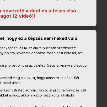
 bevezető videót és a teljes első
agot (2.videó)!
het, hogy ez a képzés nem neked való
ananyagban, és mi az amire biztosan számíthatsz:
agy polcról levehető dobozos megoldást keresel, ami
vásárló ostromolja az üzleted (vagy amennyi a piacodon
 vennéd meg a kurzust, hogy utána rá se nézz. Sőt
ültetni utána!
rketingstratégiád van. Ha social prooffal kelsz és call
ekkel álmodj, akkor inkább nézz körül a haladó