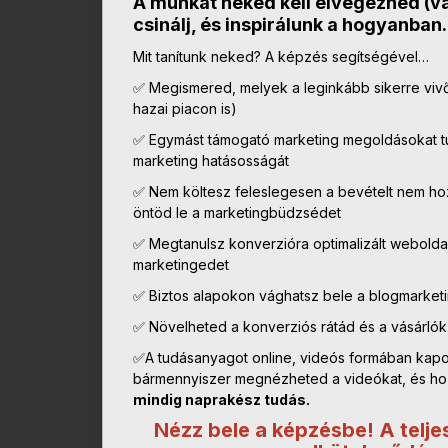
A munkát neked kell elvégezned (v
csinálj, és inspirálunk a hogyanban.
Mit tanítunk neked? A képzés segítségével…
✅ Megismered, melyek a leginkább sikerre viv
hazai piacon is)
✅ Egymást támogató marketing megoldásokat tu
marketing hatásosságát
✅ Nem költesz feleslegesen a bevételt nem ho
öntöd le a marketingbüdzsédet
✅ Megtanulsz konverzióra optimalizált weboldalt
marketingedet
✅ Biztos alapokon vághatsz bele a blogmarket
✅ Növelheted a konverziós rátád és a vásárlók
✅A tudásanyagot online, videós formában kapo
bármennyiszer megnézheted a videókat, és hozz
mindig naprakész tudás.
Nézz bele a képzésbe! A teljes