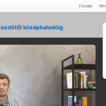
Főoldal
Min
Kezdőtől középhaladóig