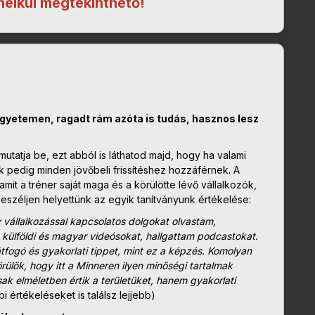
nélkül megtekinthető!
egyetemen, ragadt rám azóta is tudás, hasznos lesz
utatja be, ezt abból is láthatod majd, hogy ha valami
atók pedig minden jövőbeli frissítéshez hozzáférnek. A
mit a tréner saját maga és a körülötte lévő vállalkozók,
De beszéljen helyettünk az egyik tanítványunk értékelése:
y vállalkozással kapcsolatos dolgokat olvastam,
külföldi és magyar videósokat, hallgattam podcastokat.
tfogó és gyakorlati tippet, mint ez a képzés. Komolyan
ülök, hogy itt a Minneren ilyen minőségi tartalmak
k elméletben értik a területüket, hanem gyakorlati
bi értékeléseket is találsz lejjebb)