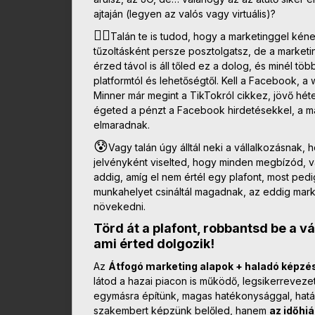
ajtaján (legyen az valós vagy virtuális)?
🤷‍♂️
Talán te is tudod, hogy a marketinggel kén
tűzoltásként persze posztolgatsz, de a marketi
érzed távol is áll tőled ez a dolog, és minél tö
platformtól és lehetőségtől. Kell a Facebook, 
Minner már megint a TikTokról cikkez, jövő héte
égeted a pénzt a Facebook hirdetésekkel, a ma
elmaradnak.
😰
Vagy talán úgy álltál neki a vállalkozásnak,
jelvényként viselted, hogy minden megbízód, v
addig, amíg el nem értél egy plafont, most ped
munkahelyet csináltál magadnak, az eddig marke
növekedni.
Törd át a plafont, robbantsd be a v
ami érted dolgozik!
Az
Átfogó marketing alapok + haladó képzé
látod a hazai piacon is működő, legsikerreve
egymásra építünk, magas hatékonysággal, hat
szakembert képzünk belőled, hanem
az időhi