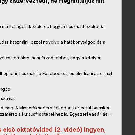
agy kiszervezned), de megmutatjuk mit
ő marketingeszközök, és hogyan használd ezeket (a
dsz használni, ezzel növelve a hatékonyságod és a
zó csatornákra, nem érzed többet, hogy a lefolyón
 építeni, használni a Facebookot, és elindítani az e-mail
ingbe
 számát
d meg. A MinnerAkadémia fiókodon keresztül bármikor,
áférsz a kurzusfrissítésekhez is.
Egyszeri vásárlás =
 első oktatóvideó (2. videó) ingyen,