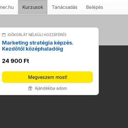
ner.hu
Kurzusok
Tanácsadás
Belépés
IDŐKORLÁT NÉLKÜLI HOZZÁFÉRÉS
Marketing stratégia képzés.
Kezdőtől középhaladóig
24 900 Ft
Megveszem most!
Ajándékba adom