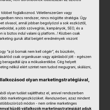
e többet foglalkoznod. Véletlenszerűen vagy
ngedben nincs rendszer, nincs mögötte stratégia. Úgy
bbet olvasol, annál jobban begolyózol a sok eszköztől,
a weboldal, a jobb szövegírás, kampányok, SEO, és a
n is biztos indul valami új platform…! Közben csak
rketing guruk által beígért eredmények viszont
 hogy “a jó bornak nem kell cégér”, és büszkén,
ásárlód csak organikusan vagy ajánlásból jött - egészen
ig beragadtál újra a mókuskerékbe. Cég helyett
ting nélkül elért szintet nem tudod megugrani, skálázni,
állalkozásod olyan marketingstratégiával,
s
ből olyan tudást sajátíthatsz el, amivel rendszerben
zetőbb marketingeszközöket.
Rendszerben
, azaz mindent
ástöbbszöröző módon - nem online marketinges
ánnyal küzdő vállalkozók marketingstratégiáját adjuk