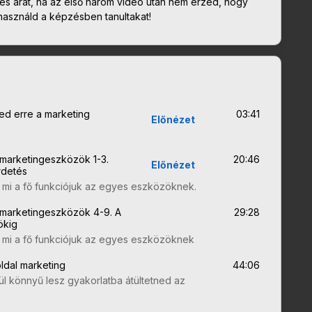
zés árát, ha az első három videó után nem érzed, hogy
 használd a képzésben tanultakat!
ed erre a marketing
03:41
Előnézet
marketingeszközök 1-3.
20:46
Előnézet
rdetés
 mi a fő funkciójuk az egyes eszközöknek.
marketingeszközök 4-9. A
29:28
ökig
k mi a fő funkciójuk az egyes eszközöknek
ldal marketing
44:06
ül könnyű lesz gyakorlatba átültetned az