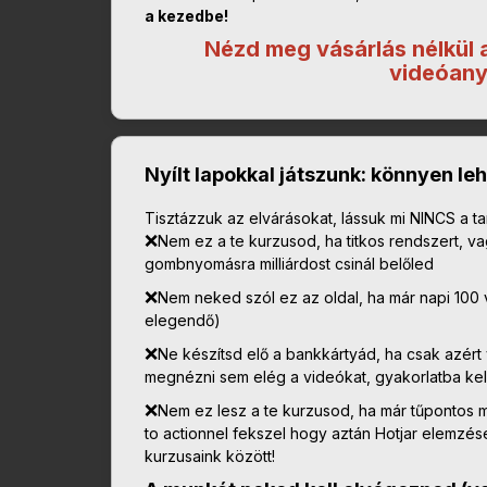
a kezedbe!
Nézd meg vásárlás nélkül a
videóany
Nyílt lapokkal játszunk: könnyen le
Tisztázzuk az elvárásokat, lássuk mi NINCS a t
❌
Nem ez a te kurzusod, ha titkos rendszert, v
gombnyomásra milliárdost csinál belőled
❌
Nem neked szól ez az oldal, ha már napi 100 
elegendő)
❌
Ne készítsd elő a bankkártyád, ha csak azért
megnézni sem elég a videókat, gyakorlatba kell 
❌
Nem ez lesz a te kurzusod, ha már tűpontos ma
to actionnel fekszel hogy aztán Hotjar elemzés
kurzusaink között!