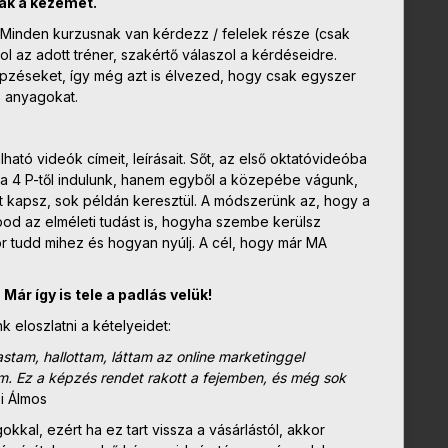
ják a kezemet.
Minden kurzusnak van kérdezz / felelek része (csak
ol az adott tréner, szakértő válaszol a kérdéseidre.
 képzéseket, így még azt is élvezed, hogy csak egyszer
s anyagokat.
lható videók címeit, leírásait. Sőt, az első oktatóvideóba
a 4 P-től indulunk, hanem egyből a közepébe vágunk,
t kapsz, sok példán keresztül. A módszerünk az, hogy a
d az elméleti tudást is, hogyha szembe kerülsz
or tudd mihez és hogyan nyúlj. A cél, hogy már MA
r így is tele a padlás velük!
 eloszlatni a kételyeidet:
stam, hallottam, láttam az online marketinggel
m. Ez a képzés rendet rakott a fejemben, és még sok
i Álmos
kkal, ezért ha ez tart vissza a vásárlástól, akkor