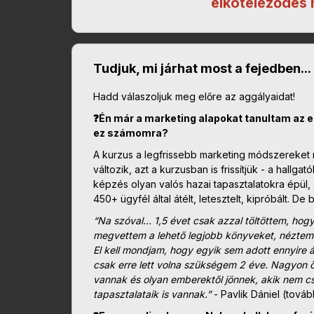
elköteleződés 
Tudjuk, mi járhat most a fejedben...
Hadd válaszoljuk meg előre az aggályaidat!
❓Én már a marketing alapokat tanultam az 
ez számomra?
A kurzus a legfrissebb marketing módszereket m
változik, azt a kurzusban is frissítjük - a hallg
képzés olyan valós hazai tapasztalatokra épül, a
450+ ügyfél által átélt, letesztelt, kipróbált. 
“Na szóval... 1,5 évet csak azzal töltöttem, hog
megvettem a lehető legjobb könyveket, néztem 
El kell mondjam, hogy egyik sem adott ennyire á
csak erre lett volna szükségem 2 éve. Nagyon ör
vannak és olyan emberektől jönnek, akik nem csa
tapasztalataik is vannak.”
- Pavlik Dániel (továb