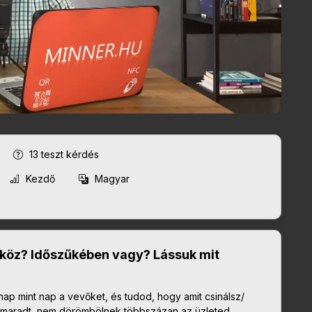
13
teszt kérdés
Kezdő
Magyar
zköz? Időszűkében vagy? Lássuk mit
 nap mint nap a vevőket, és tudod, hogy amit csinálsz/
 elmaradt, nem dörömbölnek többszázan az üzleted