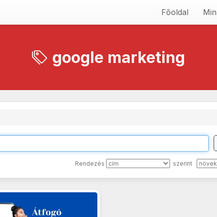
Főoldal
Min
google marketing
Rendezés
szerint