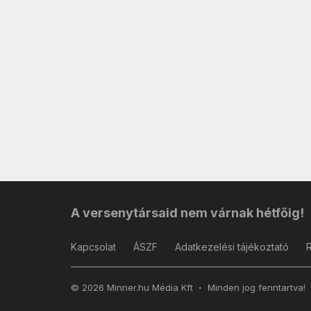
A versenytársaid nem várnak hétfőig!
Kapcsolat
ÁSZF
Adatkezelési tájékoztató
© 2026 Minner.hu Média Kft
Minden jog fenntartva!