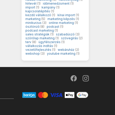
hírlevél
(1)
időmenedzsment
(1)
import
(1)
kampány
(1)
kapcsolatépítés
(1)
kezdő vállalkozó
(1)
kínai import
(1)
marketing
(5)
marketing képzés
(1)
minikurzus
(3)
online marketing
(1)
ösztönző
(8)
podcast
(1)
podcast marketing
(1)
sales stratégiák
(1)
szabadúszó
(3)
szórólap marketing
(1)
szövegírás
(2)
terv
(8)
ügyfélszerzés
(1)
vállalkozás indítás
(1)
vezetőfejlesztés
(1)
webáruház
(2)
webshop
(3)
youtube marketing
(1)