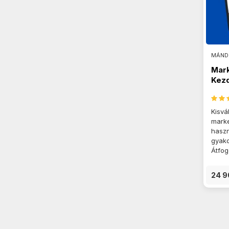
MÁND
Mark
Kezd
Kisvá
marke
haszn
gyako
Átfog
24 9