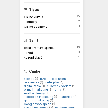
Típus
25
Online kurzus
2
Esemény
1
Online esemény
Szint
16
bárki számára ajánlott
8
kezdő
4
középhaladó
Címke
alibaba
(1)
b2b
(1)
b2b sales
(1)
beszerzés
(1)
delegálás
(1)
digitalizáció
(1)
e-kereskedelem
(2)
e-mail marketing
(3)
email
(1)
esettanulmány
(3)
Facebook marketing
(1)
franchise
(1)
google marketing
(1)
Google Workspace
(1)
haladó marketing
(3)
hatékonyság
(1)