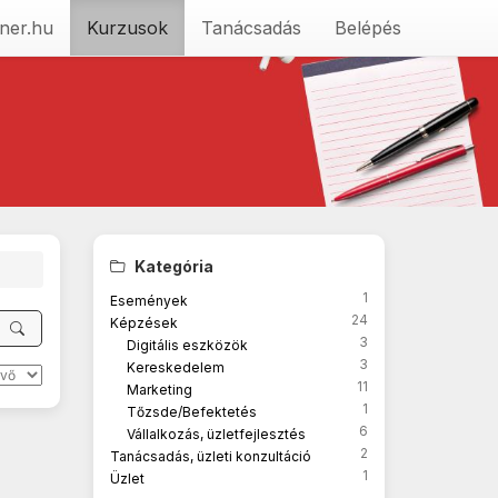
ner.hu
Kurzusok
Tanácsadás
Belépés
Kategória
1
Események
24
Képzések
3
Digitális eszközök
3
Kereskedelem
11
Marketing
1
Tőzsde/Befektetés
6
Vállalkozás, üzletfejlesztés
2
Tanácsadás, üzleti konzultáció
1
Üzlet