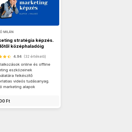
Ó MILÁN
eting stratégia képzés.
őtől középhaladóig
4.94
(32 értékelő)
llalkozások online és offline
ting eszközeinek
álatára felkészítő
rlatias videós tudásanyag.
ó marketing alapok
00 Ft