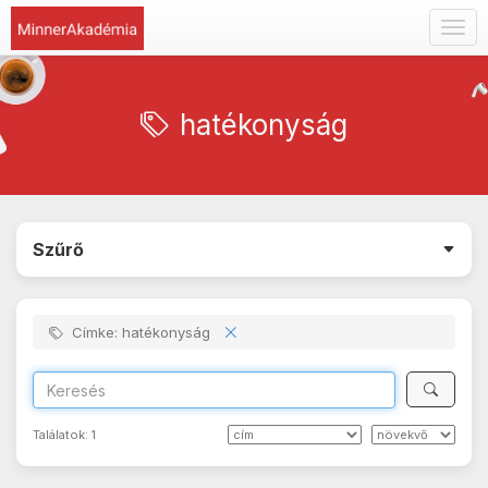
Togg
navig
hatékonyság
Szűrő
Címke: hatékonyság
Találatok:
1