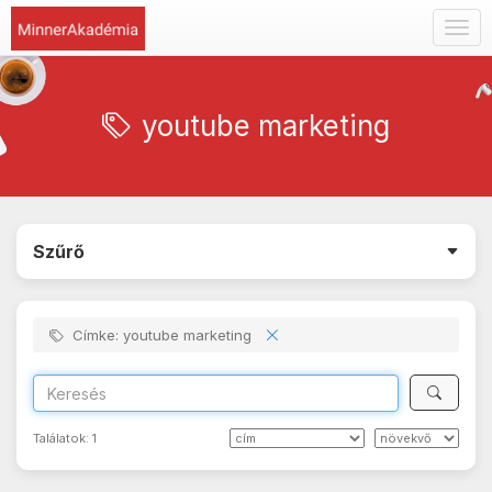
Togg
navig
youtube marketing
Szűrő
Címke: youtube marketing
Találatok:
1